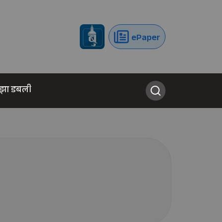
ePaper
झा डबली