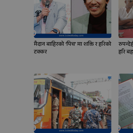
मैदान बाहिरको ‘पिच’ मा शक्ति र हरिको
रुपन्दे
टक्कर
हरि बह