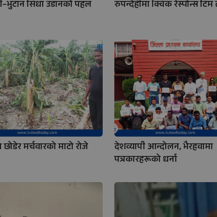
नी–भुटान सिधा उडानको पहल
रुपन्देहीमा क्विक रेस्पोन्स टिम
 छोडेर मर्चवारको माटो रोजे
देशव्यापी आन्दोलन, भैरहवामा
पत्रकारहरूको धर्ना