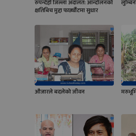
रुपन्देही जिल्ला अदालत: आन्दोलनको
लुम्बि
क्षतिबिच मुद्दा फर्छ्यौटमा सुधार
औजारले बदलेको जीवन
मरुभूमि