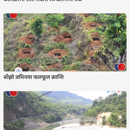
कोरिडोरमा राती सवारी सञ्चालनमा रोक
बाँझो जमिनमा फलफूल क्रान्ति