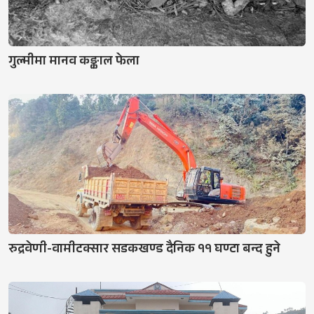
गुल्मीमा मानव कङ्काल फेला
रुद्रवेणी-वामीटक्सार सडकखण्ड दैनिक ११ घण्टा बन्द हुने