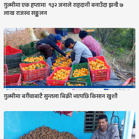
गुल्मीमा एक हप्तामा १३२ जनाले राहदानी बनाउँदा झन्डै ७
लाख राजस्व सङ्कलन
गुल्मीमा बगैँचाबाटै सुन्तला बिक्री भएपछि किसान खुशी