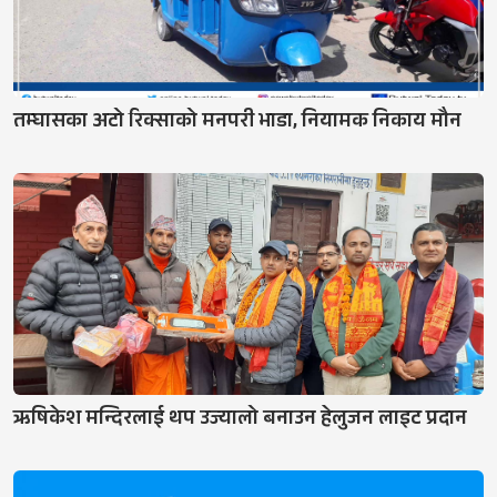
तम्घासका अटो रिक्साको मनपरी भाडा, नियामक निकाय मौन
ऋषिकेश मन्दिरलाई थप उज्यालो बनाउन हेलुजन लाइट प्रदान