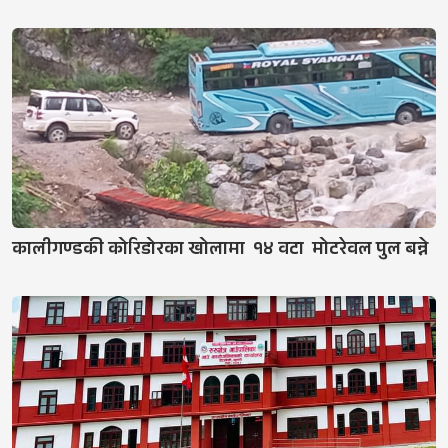
कालीगण्डकी कोरिडोरका खोलामा १४ वटा मोटरेवल पुल बन्ने