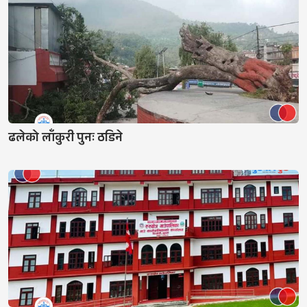
ढलेको लाँकुरी पुनः ठडिने