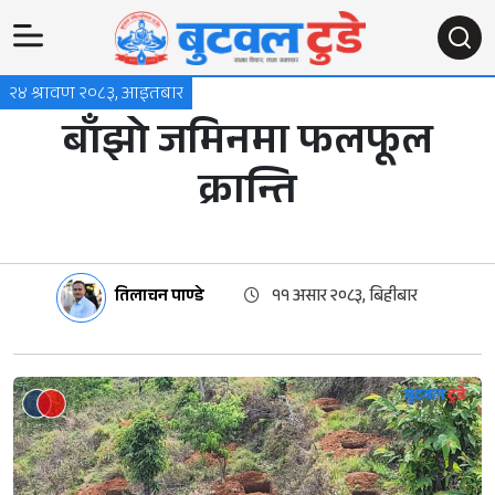
२४ श्रावण २०८३, आइतबार
बाँझो जमिनमा फलफूल
क्रान्ति
तिलाचन पाण्डे
११ असार २०८३, बिहीबार