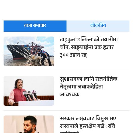
ताजा समाचार
लोकप्रिय
टाइफुन ‘डल्फिन’को तयारीमा
चीन, साङ्घाईमा एक हजार
३०० उडान रद्द
सुशासनका लागि राजनीतिक
नेतृत्वमा जवाफदेहिता
आवश्यक
सरकार लक्ष्यबाट विमुख भए
रास्वपाले हस्तक्षेप गर्छ : रवि