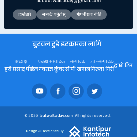
addbutwaltoday@gmail.com
हाम्रोबारे
सम्पर्क गर्नुहोस्
गोपनीयता नीति
बुटवल टुडे डटकमका लागि
अध्यक्ष
प्रबन्ध सम्पादक
सम्पादक
उप–सम्पादक
हाम्रो टिम
हरी प्रसाद पौडेल
नवराज कॅुवर
सीपी खनाल
निरुता गिरी
© 2026
butwaltoday.com
All rights reserved.
Design & Developed By: