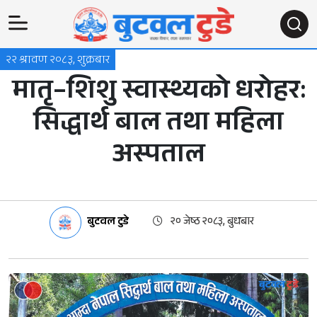
२२ श्रावण २०८३, शुक्रबार
मातृ–शिशु स्वास्थ्यको धरोहर:
सिद्धार्थ बाल तथा महिला
अस्पताल
बुटवल टुडे
२० जेष्ठ २०८३, बुधबार