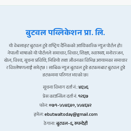
बुटवल पव्लिकेशन प्रा. लि.
यो वेबसाइट बुटवल टुडे राष्ट्रिय दैनिकको आधिकारिक न्युज पोर्टल हो।
नेपाली भाषाको यो पोर्टलले समाचार, विचार, शिक्षा, स्वास्थ्य, मनोरञ्जन,
खेल, विश्व, सूचना प्रविधि, भिडियो तथा जीवनका विभिन्न आयामका समाचार
र विश्लेषणलाई समेट्छ । साबिक न्युज बुटवल टुडे डटकमबाट बुटवल टुडे
डटकममा परिणत भएको छ।
सूचना विभाग दर्ता नं.:
४६५६
प्रेस काउन्सिल दर्ता नं.
१२६७
फोन:
०७१-५५४६४०, ५५४६४२
इमेल:
ebutwaltoday@gmail.com
ठेगाना:
बुटवल–६, रुपन्देही