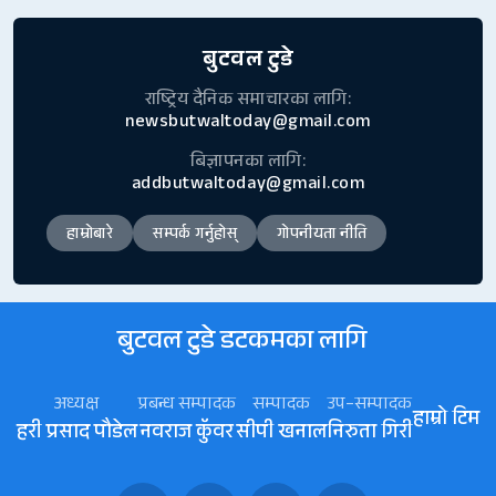
बुटवल टुडे
राष्ट्रिय दैनिक समाचारका लागि:
newsbutwaltoday@gmail.com
बिज्ञापनका लागि:
addbutwaltoday@gmail.com
हाम्रोबारे
सम्पर्क गर्नुहोस्
गोपनीयता नीति
बुटवल टुडे डटकमका लागि
अध्यक्ष
प्रबन्ध सम्पादक
सम्पादक
उप–सम्पादक
हाम्रो टिम
हरी प्रसाद पौडेल
नवराज कॅुवर
सीपी खनाल
निरुता गिरी