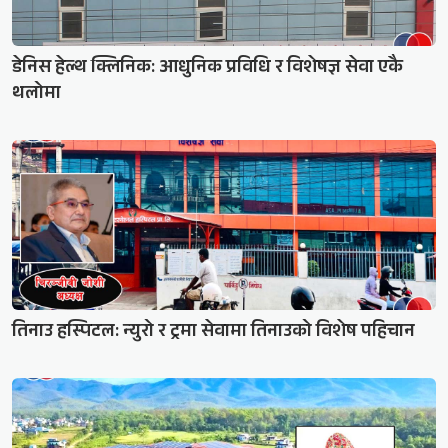
डेनिस हेल्थ क्लिनिक: आधुनिक प्रविधि र विशेषज्ञ सेवा एकै
थलोमा
तिनाउ हस्पिटल: न्युरो र ट्रमा सेवामा तिनाउको विशेष पहिचान