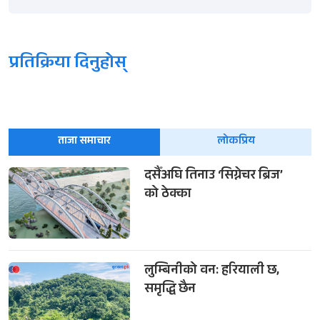
प्रतिक्रिया दिनुहोस्
ताजा समाचार
लोकप्रिय
दसैँअघि तिनाउ ‘सिग्नेचर ब्रिज’
को ठेक्का
लुम्बिनीको वन: हरियाली छ,
समृद्धि छैन