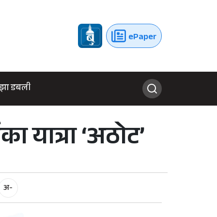
ePaper
झा डबली
षका यात्रा ‘अठोट’
अ-