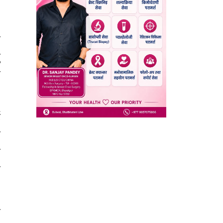
ो
ु
ो
ई
े
ि
स
ा