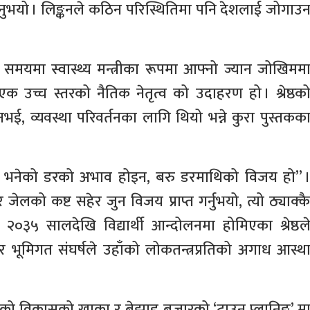
नुभयो । लिङ्कनले कठिन परिस्थितिमा पनि देशलाई जोगाउ
मयमा स्वास्थ्य मन्त्रीका रूपमा आफ्नो ज्यान जोखिमम
क उच्च स्तरको नैतिक नेतृत्व को उदाहरण हो । श्रेष्ठक
भई, व्यवस्था परिवर्तनका लागि थियो भन्ने कुरा पुस्तकक
ाहस भनेको डरको अभाव होइन, बरु डरमाथिको विजय हो’’ 
 जेलको कष्ट सहेर जुन विजय प्राप्त गर्नुभयो, त्यो ठ्याक्क
२०३५ सालदेखि विद्यार्थी आन्दोलनमा होमिएका श्रेष्ठल
भूमिगत संघर्षले उहाँको लोकतन्त्रप्रतिको अगाध आस्थ
ोरेको विकासको खाका र बेझाड बजारको ‘टाउन प्लानिङ’ म