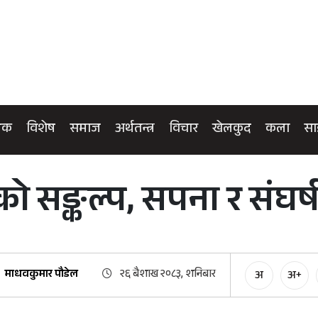
िक
विशेष
समाज
अर्थतन्त्र
विचार
खेलकुद
कला
सा
ठको सङ्कल्प, सपना र संघर्
माधवकुमार पौडेल
२६ बैशाख २०८३, शनिबार
अ
अ+