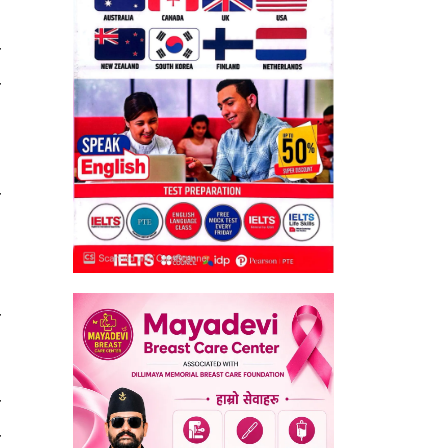
स
ण
ा
,
ो
ो
र