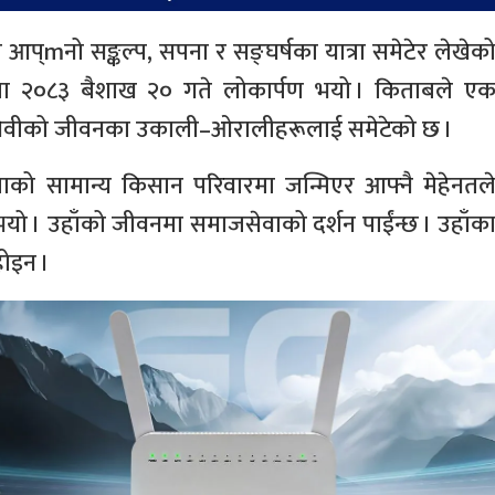
ष्ठले आप्mनो सङ्कल्प, सपना र सङ्घर्षका यात्रा समेटेर लेखेक
लमा २०८३ बैशाख २० गते लोकार्पण भयो । किताबले ए
माजसेवीको जीवनका उकाली–ओरालीहरूलाई समेटेको छ ।
 पाल्पाको सामान्य किसान परिवारमा जन्मिएर आफ्नै मेहेनतल
ुभयो । उहाँको जीवनमा समाजसेवाको दर्शन पाईंन्छ । उहाँक
होइन ।