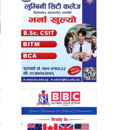
े
ो
ा
ल
ि
ई