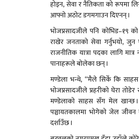
होइन, सेवा र नैतिकता को रूपमा लि
आफ्नो अठोट डगमगाउन दिएनन् ।
भोजप्रसादजीले पनि कोभिड–१९ को स
राखेर जनताको सेवा गर्नुभयो, जुन ए
राजनीतिक यात्रा पदका लागि मात्र न
पानाहरूले बोलेका छन् ।
मण्डेला भन्थे, “मैले सिकेँ कि स
भोजप्रसादजीले प्रहरीको घेरा तोडेर र
मण्डेलाको साहस सँग मेल खान्छ । 
पञ्चायतकालमा भोगेको जेल जीवन र 
दर्शाउँछ ।
बुटवलको नगरप्रमुख हुँदा उहाँले क