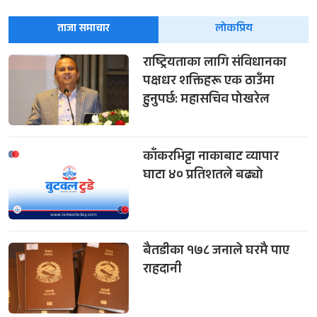
ताजा समाचार
लोकप्रिय
राष्ट्रियताका लागि संविधानका
पक्षधर शक्तिहरू एक ठाउँमा
हुनुपर्छ: महासचिव पोखरेल
काँकरभिट्टा नाकाबाट व्यापार
घाटा ४० प्रतिशतले बढ्यो
बैतडीका १७८ जनाले घरमै पाए
राहदानी