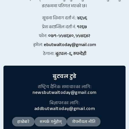
डटकममा परिणत भएको छ।
सूचना विभाग दर्ता नं.:
४६५६
प्रेस काउन्सिल दर्ता नं.
१२६७
फोन:
०७१-५५४६४०, ५५४६४२
इमेल:
ebutwaltoday@gmail.com
ठेगाना:
बुटवल–६, रुपन्देही
बुटवल टुडे
राष्ट्रिय दैनिक समाचारका लागि:
newsbutwaltoday@gmail.com
बिज्ञापनका लागि:
addbutwaltoday@gmail.com
हाम्रोबारे
सम्पर्क गर्नुहोस्
गोपनीयता नीति