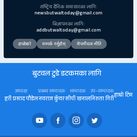
राष्ट्रिय दैनिक समाचारका लागि:
newsbutwaltoday@gmail.com
बिज्ञापनका लागि:
addbutwaltoday@gmail.com
हाम्रोबारे
सम्पर्क गर्नुहोस्
गोपनीयता नीति
बुटवल टुडे डटकमका लागि
अध्यक्ष
प्रबन्ध सम्पादक
सम्पादक
उप–सम्पादक
हाम्रो टिम
हरी प्रसाद पौडेल
नवराज कॅुवर
सीपी खनाल
निरुता गिरी