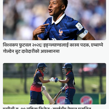
विश्वकप फुटवल २०२६ः इङ्ग्ल्याण्डलाई कास्य पदक, एम्बाप्पे
गोल्डेन बुट दावेदारीको अग्रस्थानमा