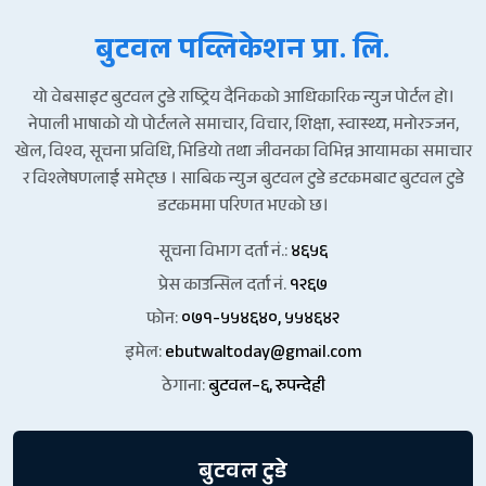
बुटवल पव्लिकेशन प्रा. लि.
यो वेबसाइट बुटवल टुडे राष्ट्रिय दैनिकको आधिकारिक न्युज पोर्टल हो।
नेपाली भाषाको यो पोर्टलले समाचार, विचार, शिक्षा, स्वास्थ्य, मनोरञ्जन,
खेल, विश्व, सूचना प्रविधि, भिडियो तथा जीवनका विभिन्न आयामका समाचार
र विश्लेषणलाई समेट्छ । साबिक न्युज बुटवल टुडे डटकमबाट बुटवल टुडे
डटकममा परिणत भएको छ।
सूचना विभाग दर्ता नं.:
४६५६
प्रेस काउन्सिल दर्ता नं.
१२६७
फोन:
०७१-५५४६४०, ५५४६४२
इमेल:
ebutwaltoday@gmail.com
ठेगाना:
बुटवल–६, रुपन्देही
बुटवल टुडे