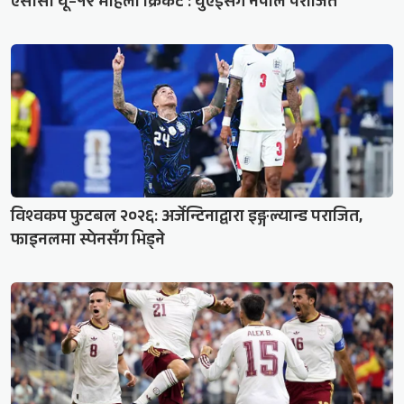
एसीसी यू–१९ महिला क्रिकेट : युएईसँग नेपाल पराजित
विश्वकप फुटबल २०२६: अर्जेन्टिनाद्वारा इङ्गल्यान्ड पराजित,
फाइनलमा स्पेनसँग भिड्ने