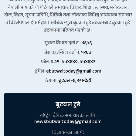
यो वेबसाइट बुटवल टुडे राष्ट्रिय दैनिकको आधिकारिक न्युज पोर्टल हो।
नेपाली भाषाको यो पोर्टलले समाचार, विचार, शिक्षा, स्वास्थ्य, मनोरञ्जन,
खेल, विश्व, सूचना प्रविधि, भिडियो तथा जीवनका विभिन्न आयामका समाचार
र विश्लेषणलाई समेट्छ । साबिक न्युज बुटवल टुडे डटकमबाट बुटवल टुडे
डटकममा परिणत भएको छ।
सूचना विभाग दर्ता नं.:
४६५६
प्रेस काउन्सिल दर्ता नं.
१२६७
फोन:
०७१-५५४६४०, ५५४६४२
इमेल:
ebutwaltoday@gmail.com
ठेगाना:
बुटवल–६, रुपन्देही
बुटवल टुडे
राष्ट्रिय दैनिक समाचारका लागि:
newsbutwaltoday@gmail.com
बिज्ञापनका लागि: