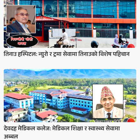
तिनाउ हस्पिटल: न्युरो र ट्रमा सेवामा तिनाउको विशेष पहिचान
देवदह मेडिकल कलेज: मेडिकल शिक्षा र स्वास्थ्य सेवामा
अब्बल