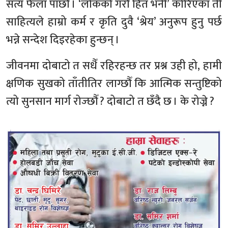
सत्य फेला पार्छौं । ‘लोकको गरौँ हित भनी’ कोरिएका ती
साहित्यले हाम्रो कर्म र कृति दुवै ‘श्रेय’ अनुरूप हुनु पर्छ
भन्ने सन्देश दिइरहेका हुन्छन् ।
जीवनमा दोबाटो त सधैँ रहिरहन्छ तर प्रश्न उही हो, हामी
क्षणिक सुखको ताँतीतिर लाग्छौँ कि आत्मिक सन्तुष्टिको
त्यो सुनसान मार्ग रोज्छौँ ? दोबाटो त छँदै छ । के रोज्ने ?