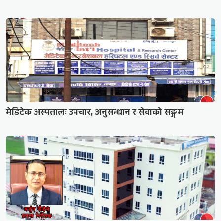
मेडिटेक अस्पतालः उपचार, अनुसन्धान र सेवाको सङ्गम