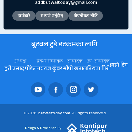
addbutwaltoday@gmail.com
हाम्रोबारे
सम्पर्क गर्नुहोस्
गोपनीयता नीति
बुटवल टुडे डटकमका लागि
अध्यक्ष
प्रबन्ध सम्पादक
सम्पादक
उप–सम्पादक
हाम्रो टिम
हरी प्रसाद पौडेल
नवराज कॅुवर
सीपी खनाल
निरुता गिरी
© 2026
butwaltoday.com
All rights reserved.
Design & Developed By: