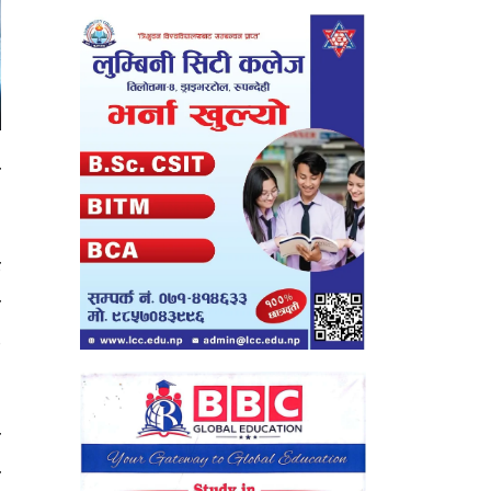
र
क
य
२
ै
र