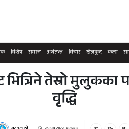
िक
विशेष
समाज
अर्थतन्त्र
विचार
खेलकुद
कला
सा
भित्रिने तेस्रो मुलुकका 
वृद्धि
बुटवल टुडे
२५ पुष २०८२, शुक्रबार