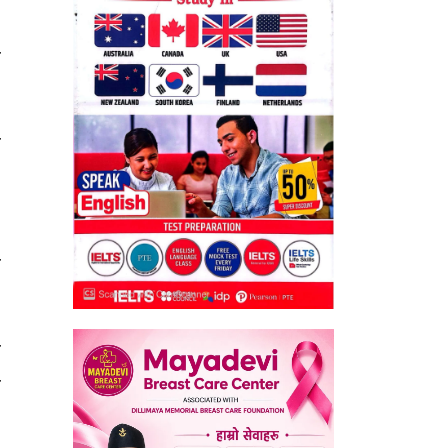
ो
य
१
न
ी
ा