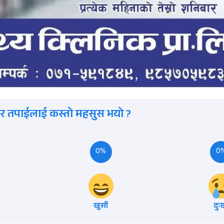
र तपाईलाई कस्तो महसुस भयो ?
0%
0
खुसी
दुः