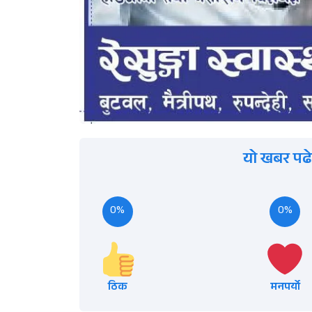
यो खबर पढे
0%
0%
ठिक
मनपर्यो