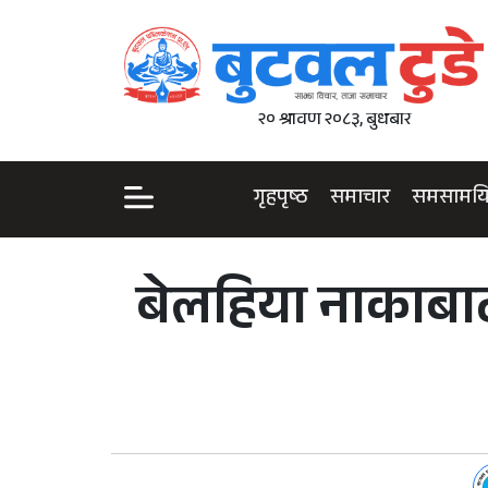
२० श्रावण २०८३, बुधबार
गृहपृष्ठ
समाचार
समसामय
बेलहिया नाकाबाट 