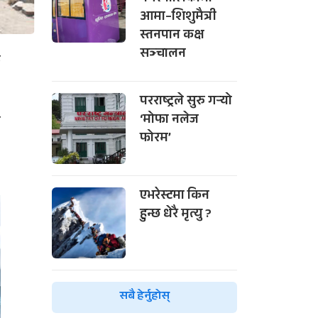
आमा–शिशुमैत्री
स्तनपान कक्ष
सञ्चालन
क
परराष्ट्रले सुरु गर्‍यो
ा
‘मोफा नलेज
फोरम’
५
एभरेस्टमा किन
हुन्छ धेरै मृत्यु ?
सबै हेर्नुहोस्