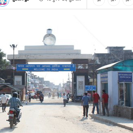
अ
अ+
अ-