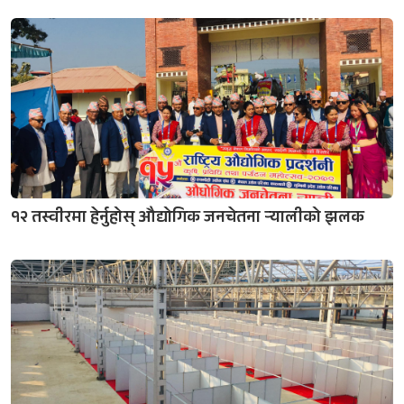
१२ तस्वीरमा हेर्नुहोस् औद्योगिक जनचेतना र्‍यालीको झलक