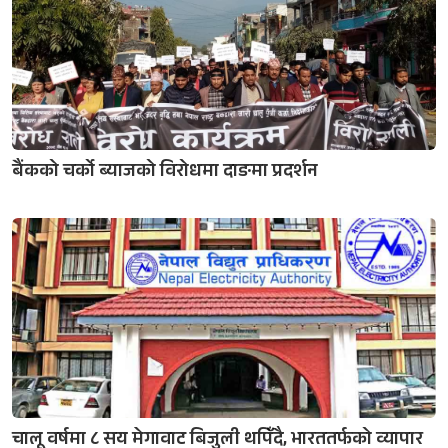
बैंकको चर्को ब्याजको विरोधमा दाङमा प्रदर्शन
चालू वर्षमा ८ सय मेगावाट बिजुली थपिँदै, भारततर्फको व्यापार