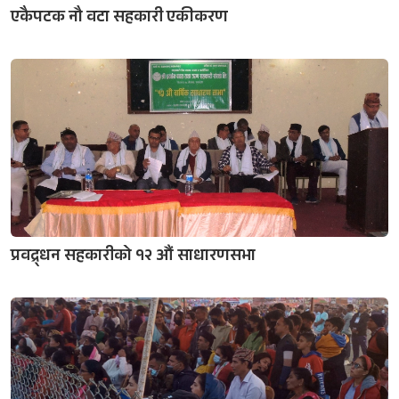
एकैपटक नौ वटा सहकारी एकीकरण
प्रवद्र्धन सहकारीको १२ औं साधारणसभा