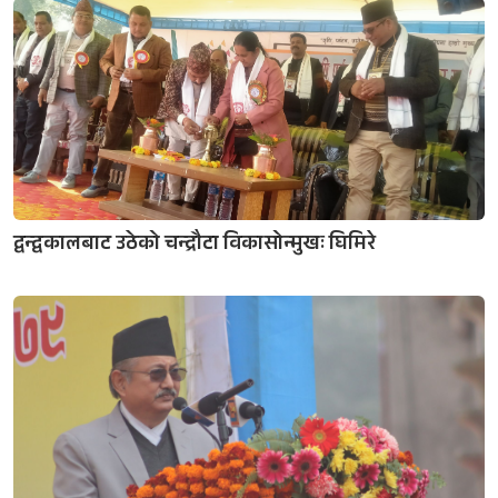
द्वन्द्वकालबाट उठेको चन्द्रौटा विकासोन्मुखः घिमिरे