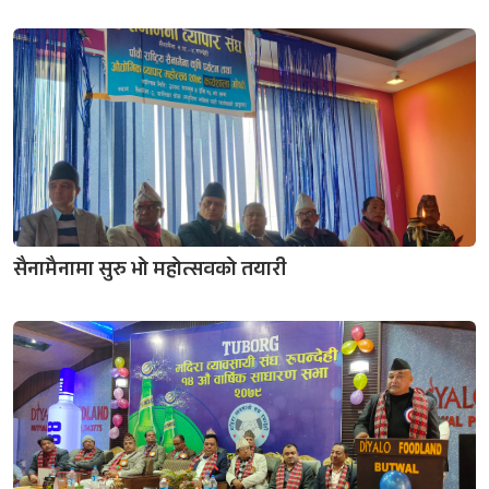
सैनामैनामा सुरु भो महोत्सवको तयारी