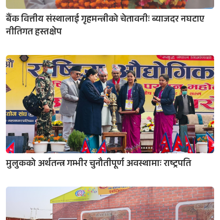
बैंक वित्तीय संस्थालाई गृहमन्त्रीको चेतावनीः ब्याजदर नघटाए
नीतिगत हस्तक्षेप
मुलुकको अर्थतन्त्र गम्भीर चुनौतीपूर्ण अवस्थामाः राष्ट्रपति