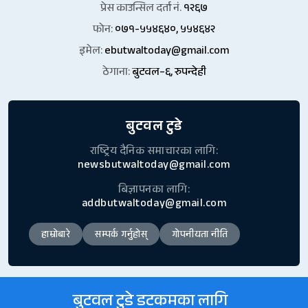
प्रेस काउन्सिल दर्ता नं.
१२६७
फोन:
०७१-५५४६४०, ५५४६४२
इमेल:
ebutwaltoday@gmail.com
ठेगाना:
बुटवल–६, रुपन्देही
बुटवल टुडे
राष्ट्रिय दैनिक समाचारका लागि:
newsbutwaltoday@gmail.com
बिज्ञापनका लागि:
addbutwaltoday@gmail.com
हाम्रोबारे
सम्पर्क गर्नुहोस्
गोपनीयता नीति
बुटवल टुडे डटकमका लागि