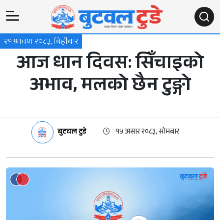
२१ श्रावण २०८३, बिहीबार
आज धान दिवस: सिँचाइको
अभाव, मलको छैन टुङ्गो
बुटवल टुडे
१५ असार २०८३, सोमबार