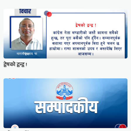
द्वेषको द्वन्द्व !