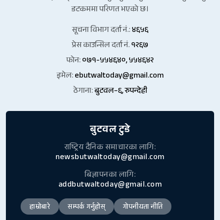
डटकममा परिणत भएको छ।
सूचना विभाग दर्ता नं.:
४६५६
प्रेस काउन्सिल दर्ता नं.
१२६७
फोन:
०७१-५५४६४०, ५५४६४२
इमेल:
ebutwaltoday@gmail.com
ठेगाना:
बुटवल–६, रुपन्देही
बुटवल टुडे
राष्ट्रिय दैनिक समाचारका लागि:
newsbutwaltoday@gmail.com
बिज्ञापनका लागि:
addbutwaltoday@gmail.com
हाम्रोबारे
सम्पर्क गर्नुहोस्
गोपनीयता नीति