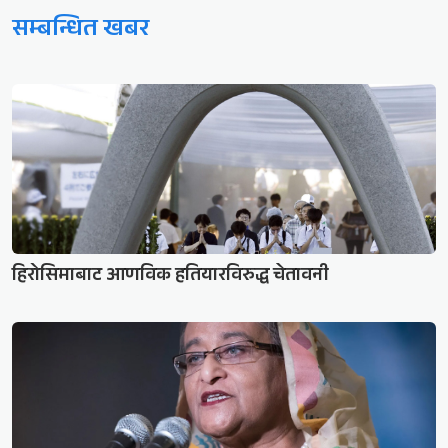
सम्बन्धित खबर
हिरोसिमाबाट आणविक हतियारविरुद्ध चेतावनी