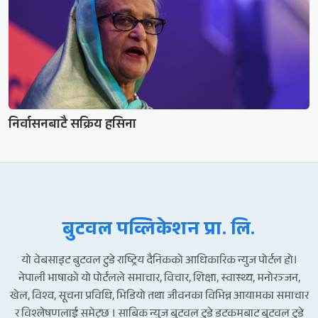
निर्वासनबाटै सक्रिय हसिना
बुटवल पव्लिकेशन प्रा. लि.
यो वेबसाइट बुटवल टुडे राष्ट्रिय दैनिकको आधिकारिक न्युज पोर्टल हो।
नेपाली भाषाको यो पोर्टलले समाचार, विचार, शिक्षा, स्वास्थ्य, मनोरञ्जन,
खेल, विश्व, सूचना प्रविधि, भिडियो तथा जीवनका विभिन्न आयामका समाचार
र विश्लेषणलाई समेट्छ । साबिक न्युज बुटवल टुडे डटकमबाट बुटवल टुडे