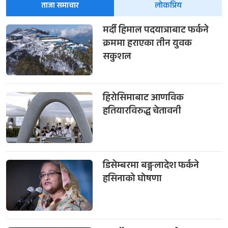
ताजा समाचार
लोकप्रिय
मर्दी हिमाल पदयात्राबाट फर्कने
क्रममा हराएका तीन युवक
सकुशल
हिरोसिमाबाट आणविक
हतियारविरुद्ध चेतावनी
डिसेम्बरमा बङ्गलादेश फर्कने
हसिनाको घोषणा