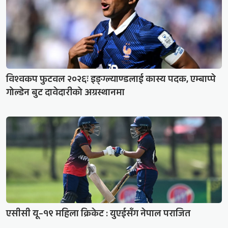
विश्वकप फुटवल २०२६ः इङ्ग्ल्याण्डलाई कास्य पदक, एम्बाप्पे
गोल्डेन बुट दावेदारीको अग्रस्थानमा
एसीसी यू–१९ महिला क्रिकेट : युएईसँग नेपाल पराजित