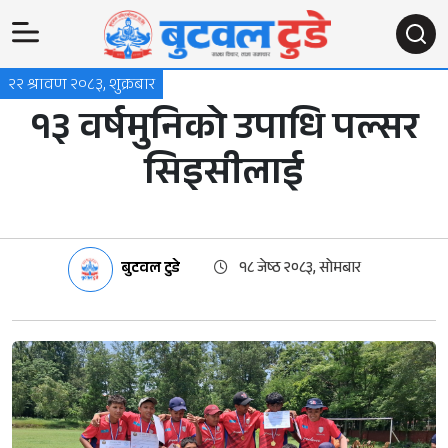
२२ श्रावण २०८३, शुक्रबार
१३ वर्षमुनिको उपाधि पल्सर
सिइसीलाई
बुटवल टुडे
१८ जेष्ठ २०८३, सोमबार