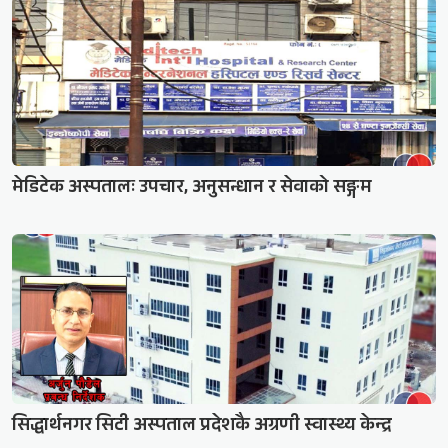
मेडिटेक अस्पतालः उपचार, अनुसन्धान र सेवाको सङ्गम
सिद्धार्थनगर सिटी अस्पताल प्रदेशकै अग्रणी स्वास्थ्य केन्द्र