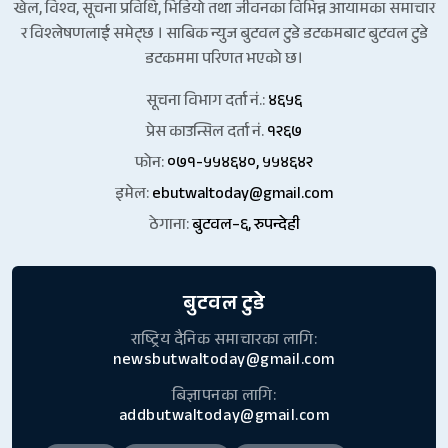
खेल, विश्व, सूचना प्रविधि, भिडियो तथा जीवनका विभिन्न आयामका समाचार
र विश्लेषणलाई समेट्छ । साबिक न्युज बुटवल टुडे डटकमबाट बुटवल टुडे
डटकममा परिणत भएको छ।
सूचना विभाग दर्ता नं.:
४६५६
प्रेस काउन्सिल दर्ता नं.
१२६७
फोन:
०७१-५५४६४०, ५५४६४२
इमेल:
ebutwaltoday@gmail.com
ठेगाना:
बुटवल–६, रुपन्देही
बुटवल टुडे
राष्ट्रिय दैनिक समाचारका लागि:
newsbutwaltoday@gmail.com
बिज्ञापनका लागि:
addbutwaltoday@gmail.com