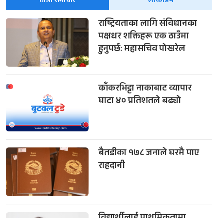
ताजा समाचार
लोकप्रिय
राष्ट्रियताका लागि संविधानका
पक्षधर शक्तिहरू एक ठाउँमा
हुनुपर्छ: महासचिव पोखरेल
काँकरभिट्टा नाकाबाट व्यापार
घाटा ४० प्रतिशतले बढ्यो
बैतडीका १७८ जनाले घरमै पाए
राहदानी