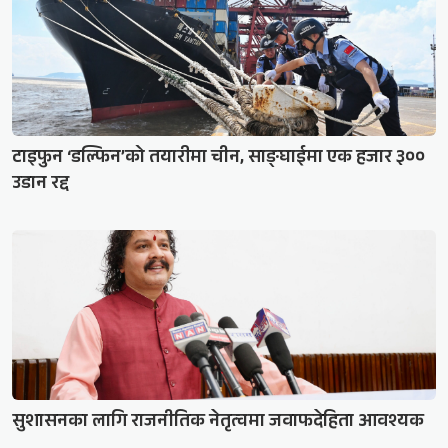
टाइफुन ‘डल्फिन’को तयारीमा चीन, साङ्घाईमा एक हजार ३००
उडान रद्द
सुशासनका लागि राजनीतिक नेतृत्वमा जवाफदेहिता आवश्यक