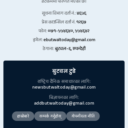
डटकममा परिणत भएको छ।
सूचना विभाग दर्ता नं.:
४६५६
प्रेस काउन्सिल दर्ता नं.
१२६७
फोन:
०७१-५५४६४०, ५५४६४२
इमेल:
ebutwaltoday@gmail.com
ठेगाना:
बुटवल–६, रुपन्देही
बुटवल टुडे
राष्ट्रिय दैनिक समाचारका लागि:
newsbutwaltoday@gmail.com
बिज्ञापनका लागि:
addbutwaltoday@gmail.com
हाम्रोबारे
सम्पर्क गर्नुहोस्
गोपनीयता नीति