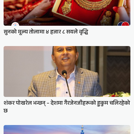
सुनको मूल्य तोलामा ४ हजार ८ सयले वृद्धि
शंकर पोखरेल भन्छन् – देशमा गैरजेनजीहरूको हुकुम चलिरहेको
छ