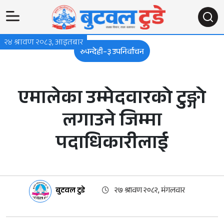
२४ श्रावण २०८३, आइतबार
रुपन्देही–३ उपनिर्वाचन
एमालेका उम्मेदवारको टुङ्गो
लगाउने जिम्मा
पदाधिकारीलाई
बुटवल टुडे
२७ श्रावण २०८२, मंगलवार