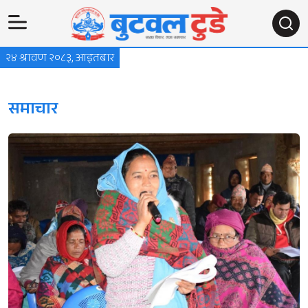
२४ श्रावण २०८३, आइतबार
समाचार