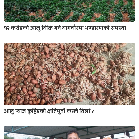
१२ करोडको आलुु विक्रि गर्ने बागचौरमा भण्डारणको समस्या
आलु प्याज कुहिएको क्षतिपूर्ती कस्ले तिर्ला ?