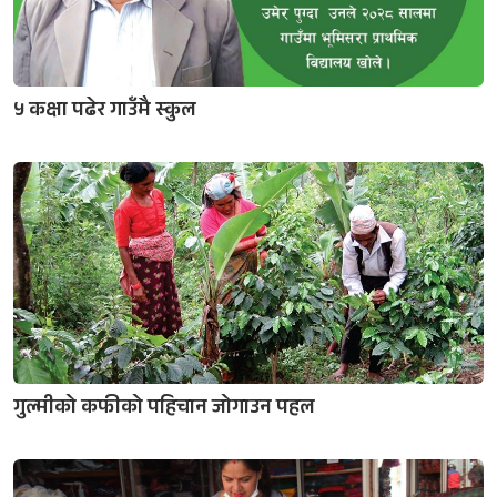
५ कक्षा पढेर गाउँमै स्कुल
गुल्मीको कफीको पहिचान जोगाउन पहल