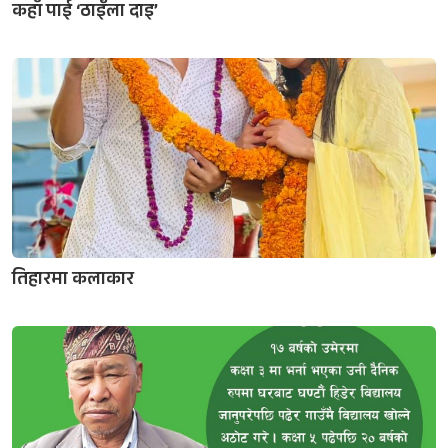
कहाँ पाई ‘ठाइँला दाइ’
तिहारमा कलाकार