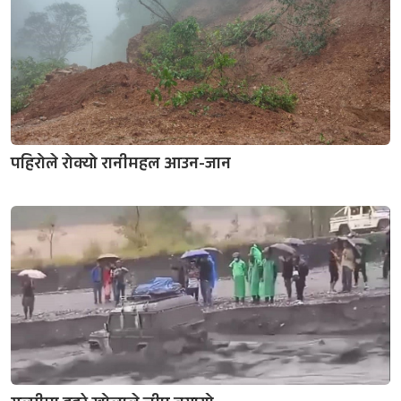
पहिरोले रोक्यो रानीमहल आउन-जान