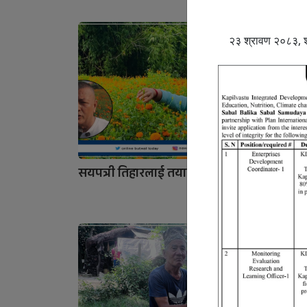
सयपत्री तिहारलाई तयार
खेतमा प
अगाडि ‘