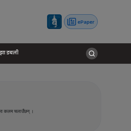
ePaper
झा डबली
यमा कलम चलाउँछन् ।