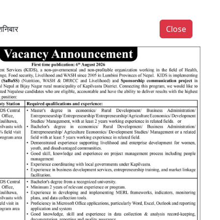
ाक्न सुरु ग¥यो धान स्याहार्नु
युवाको पहलमा भजन पुस्तान्त
मौसम जाँच्नुस्’
अभ्यास