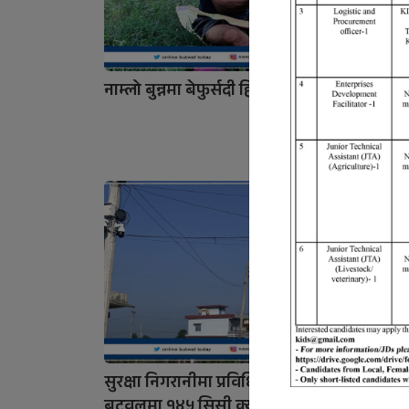
नाम्लो बुन्नमा बेफुर्सदी हिस्की
कोरिया
शिक्षा
भेटिन्छ
सुरक्षा निगरानीमा प्रविधिको भर:
गणेशको
बुटवलमा १४५ सिसी क्यामेरा जडान