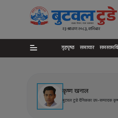
२३ श्रावण २०८३, शनिबार
गृहपृष्ठ
समाचार
समसामय
कृष्ण खनाल
बुटवल टुडे दैनिकका उप–सम्पादक कृ