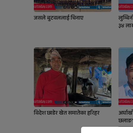
जसले बुटवललाई चिनाए
लुम्बि
३४ ला
विदेश छाडेर खेत समातेका हरिहर
अर्घाख
छलाङ’
सफलत