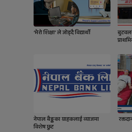
‘मेरो शिक्षा’ ले जोड्दै विद्यार्थी
बुटवलक
प्राथमिक
नेपाल बैङ्कका ग्राहकलाई व्याजमा
रक्तदा
विशेष छुट