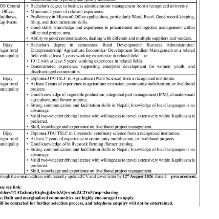
 नेपाल बहु प्राविधिक
ईश्वरी–दिपा लोक सेवाका प्रेर
लय: जहाँ जीवन बदल्नेहरू
न्
 ‘सहर सङ्घर्ष’
एसईई नतिजा २०८१ः ‘रुपन्देहीले
पायो, सामुदायिकले मान’