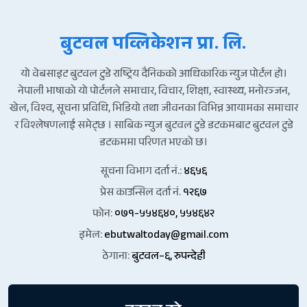
बुटवल पव्लिकेशन प्रा. लि.
यो वेबसाइट बुटवल टुडे राष्ट्रिय दैनिकको आधिकारिक न्युज पोर्टल हो।
नेपाली भाषाको यो पोर्टलले समाचार, विचार, शिक्षा, स्वास्थ्य, मनोरञ्जन,
खेल, विश्व, सूचना प्रविधि, भिडियो तथा जीवनका विभिन्न आयामका समाचार
र विश्लेषणलाई समेट्छ । साबिक न्युज बुटवल टुडे डटकमबाट बुटवल टुडे
डटकममा परिणत भएको छ।
सूचना विभाग दर्ता नं.:
४६५६
प्रेस काउन्सिल दर्ता नं.
१२६७
फोन:
०७१-५५४६४०, ५५४६४२
इमेल:
ebutwaltoday@gmail.com
ठेगाना:
बुटवल–६, रुपन्देही