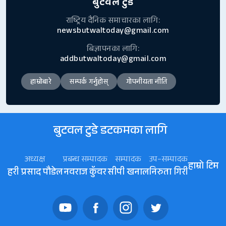
बुटवल टुडे
राष्ट्रिय दैनिक समाचारका लागि:
newsbutwaltoday@gmail.com
बिज्ञापनका लागि:
addbutwaltoday@gmail.com
हाम्रोबारे
सम्पर्क गर्नुहोस्
गोपनीयता नीति
बुटवल टुडे डटकमका लागि
अध्यक्ष
प्रबन्ध सम्पादक
सम्पादक
उप–सम्पादक
हाम्रो टिम
हरी प्रसाद पौडेल
नवराज कॅुवर
सीपी खनाल
निरुता गिरी