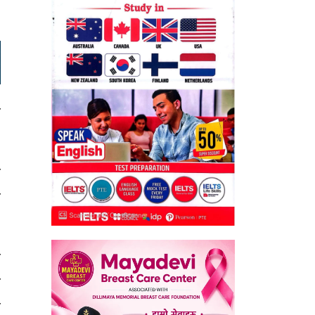
ा
ा
े
ा
र
ो