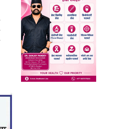
ो
र
ो
।