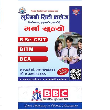
ज
ी
न
र
ा
ा