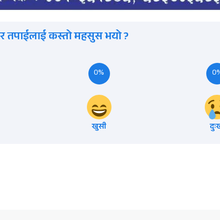
र तपाईलाई कस्तो महसुस भयो ?
0%
0
खुसी
दुः