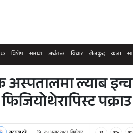
िक
विशेष
समाज
अर्थतन्त्र
विचार
खेलकुद
कला
सा
िक अस्पतालमा ल्याब इन्च
फिजियोथेरापिस्ट पक्राउ
बुटवल टुडे
२५ असार २०८३, बिहीबार