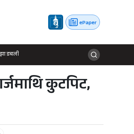
ePaper
झा डबली
ार्जमाथि कुटपिट,