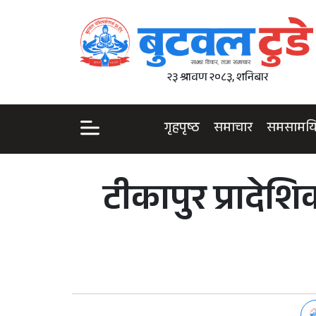
२३ श्रावण २०८३, शनिबार
गृहपृष्ठ
समाचार
समसामय
टीकापुर प्रादेश