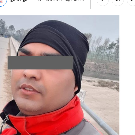
अ
अ+
अ