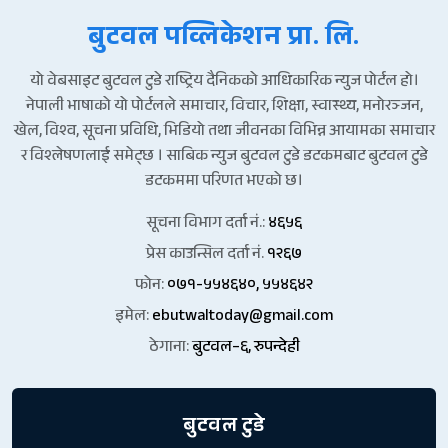
बुटवल पव्लिकेशन प्रा. लि.
यो वेबसाइट बुटवल टुडे राष्ट्रिय दैनिकको आधिकारिक न्युज पोर्टल हो।
नेपाली भाषाको यो पोर्टलले समाचार, विचार, शिक्षा, स्वास्थ्य, मनोरञ्जन,
खेल, विश्व, सूचना प्रविधि, भिडियो तथा जीवनका विभिन्न आयामका समाचार
र विश्लेषणलाई समेट्छ । साबिक न्युज बुटवल टुडे डटकमबाट बुटवल टुडे
डटकममा परिणत भएको छ।
सूचना विभाग दर्ता नं.:
४६५६
प्रेस काउन्सिल दर्ता नं.
१२६७
फोन:
०७१-५५४६४०, ५५४६४२
इमेल:
ebutwaltoday@gmail.com
ठेगाना:
बुटवल–६, रुपन्देही
बुटवल टुडे