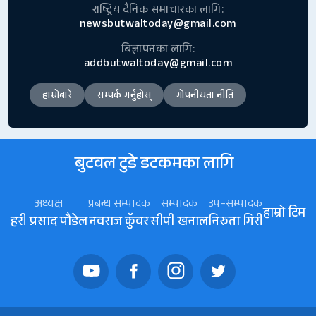
राष्ट्रिय दैनिक समाचारका लागि:
newsbutwaltoday@gmail.com
बिज्ञापनका लागि:
addbutwaltoday@gmail.com
हाम्रोबारे
सम्पर्क गर्नुहोस्
गोपनीयता नीति
बुटवल टुडे डटकमका लागि
अध्यक्ष
प्रबन्ध सम्पादक
सम्पादक
उप–सम्पादक
हाम्रो टिम
हरी प्रसाद पौडेल
नवराज कॅुवर
सीपी खनाल
निरुता गिरी