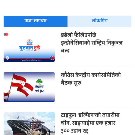
ताजा समाचार
लोकप्रिय
डढेलो फैलिएपछि
इन्डोनेसियाको राष्ट्रिय निकुञ्ज
बन्द
काँग्रेस केन्द्रीय कार्यसमितिको
बैठक सुरु
टाइफुन ‘डल्फिन’को तयारीमा
चीन, साङ्घाईमा एक हजार
३०० उडान रद्द