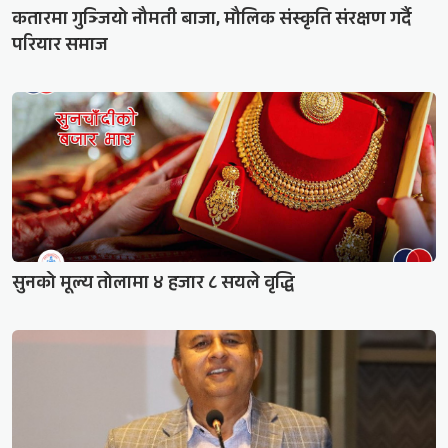
कतारमा गुञ्जियो नौमती बाजा, मौलिक संस्कृति संरक्षण गर्दै
परियार समाज
सुनको मूल्य तोलामा ४ हजार ८ सयले वृद्धि