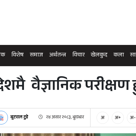
िक
विशेष
समाज
अर्थतन्त्र
विचार
खेलकुद
कला
सा
रदेशमै वैज्ञानिक परीक्षण ह
बुटवल टुडे
२४ असार २०८३, बुधबार
अ
अ+
अ-