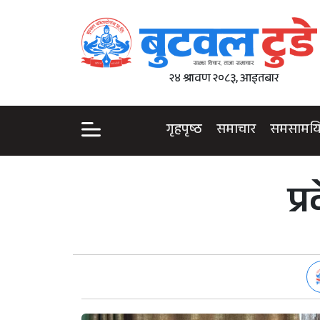
२४ श्रावण २०८३, आइतबार
गृहपृष्ठ
समाचार
समसामय
प्