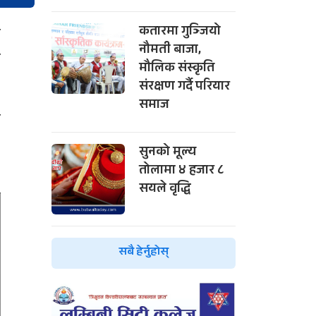
न
कतारमा गुञ्जियो
नौमती बाजा,
ा
मौलिक संस्कृति
संरक्षण गर्दै परियार
समाज
स
,
सुनको मूल्य
तोलामा ४ हजार ८
सयले वृद्धि
सबै हेर्नुहोस्