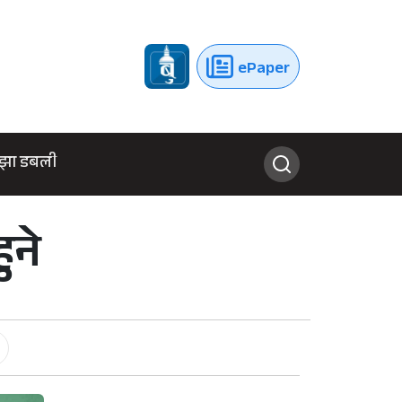
ePaper
झा डबली
ुने