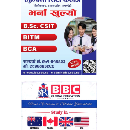
क
ई
ी
त
ो