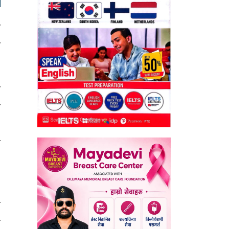
र
ण
न
ा
,
ा
।
,
ी
र