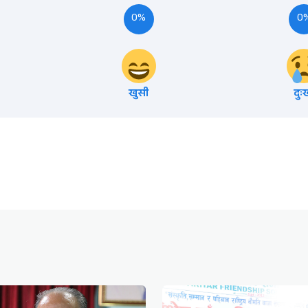
0%
0
खुसी
दुः