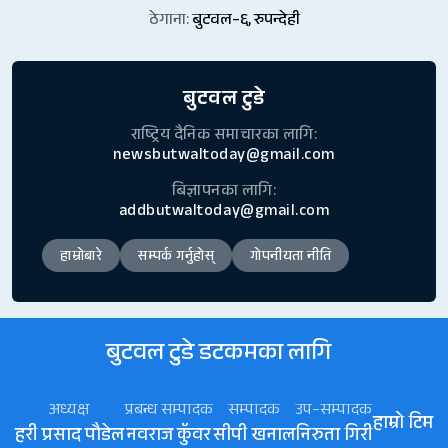
ठेगाना:
बुटवल–६, रुपन्देही
बुटवल टुडे
राष्ट्रिय दैनिक समाचारका लागि:
newsbutwaltoday@gmail.com
बिज्ञापनका लागि:
addbutwaltoday@gmail.com
हाम्रोबारे
सम्पर्क गर्नुहोस्
गोपनीयता नीति
बुटवल टुडे डटकमका लागि
अध्यक्ष
प्रबन्ध सम्पादक
सम्पादक
उप–सम्पादक
हाम्रो टिम
हरी प्रसाद पौडेल
नवराज कॅुवर
सीपी खनाल
निरुता गिरी