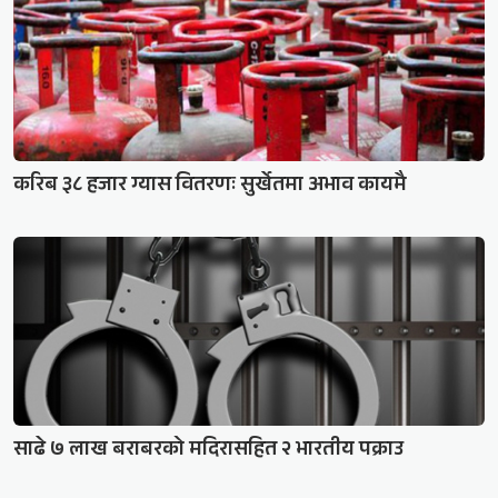
करिब ३८ हजार ग्यास वितरणः सुर्खेतमा अभाव कायमै
साढे ७ लाख बराबरको मदिरासहित २ भारतीय पक्राउ