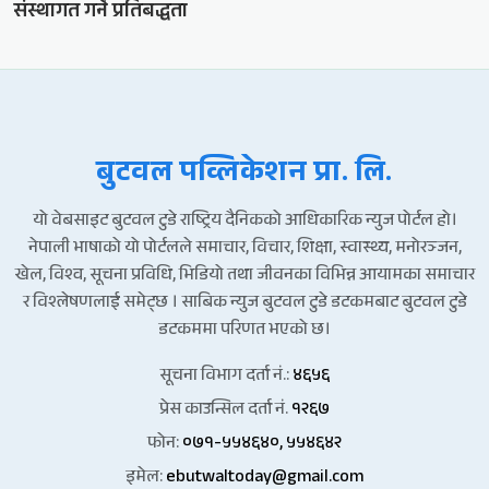
संस्थागत गर्ने प्रतिबद्धता
बुटवल पव्लिकेशन प्रा. लि.
यो वेबसाइट बुटवल टुडे राष्ट्रिय दैनिकको आधिकारिक न्युज पोर्टल हो।
नेपाली भाषाको यो पोर्टलले समाचार, विचार, शिक्षा, स्वास्थ्य, मनोरञ्जन,
खेल, विश्व, सूचना प्रविधि, भिडियो तथा जीवनका विभिन्न आयामका समाचार
र विश्लेषणलाई समेट्छ । साबिक न्युज बुटवल टुडे डटकमबाट बुटवल टुडे
डटकममा परिणत भएको छ।
सूचना विभाग दर्ता नं.:
४६५६
प्रेस काउन्सिल दर्ता नं.
१२६७
फोन:
०७१-५५४६४०, ५५४६४२
इमेल:
ebutwaltoday@gmail.com