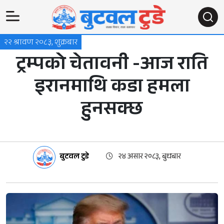
२२ श्रावण २०८३, शुक्रबार
ट्रम्पको चेतावनी -आज राति
इरानमाथि कडा हमला
हुनसक्छ
बुटवल टुडे
२४ असार २०८३, बुधबार