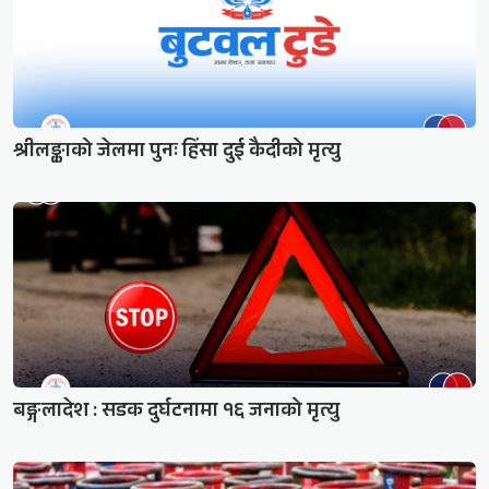
श्रीलङ्काको जेलमा पुनः हिंसा दुई कैदीको मृत्यु
बङ्गलादेश : सडक दुर्घटनामा १६ जनाको मृत्यु