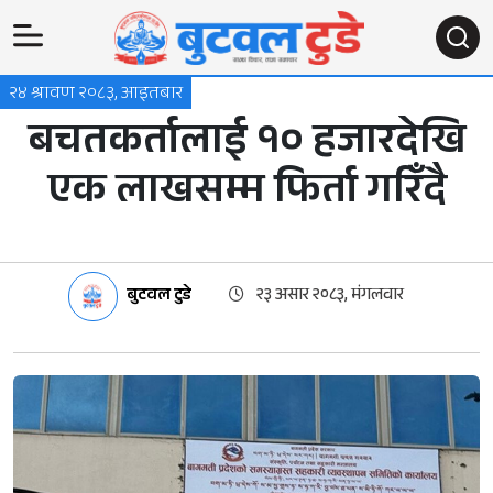
२४ श्रावण २०८३, आइतबार
बचतकर्तालाई १० हजारदेखि
एक लाखसम्म फिर्ता गरिँदै
बुटवल टुडे
२३ असार २०८३, मंगलवार