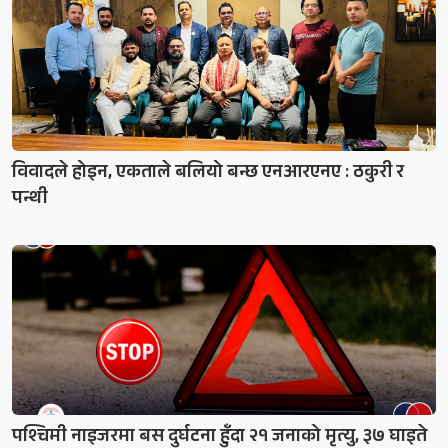
विवादले होइन, एकताले बलियो बन्छ एनआरएनए : ठकुरी र
पन्थी
पश्चिमी नाइजरमा बस दुर्घटना हुँदा २१ जनाको मृत्यु, ३७ घाइते