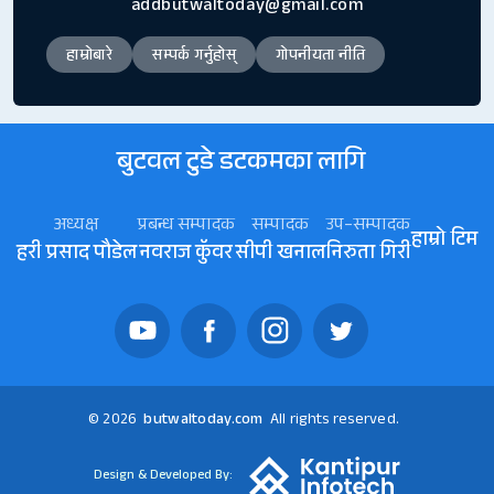
addbutwaltoday@gmail.com
हाम्रोबारे
सम्पर्क गर्नुहोस्
गोपनीयता नीति
बुटवल टुडे डटकमका लागि
अध्यक्ष
प्रबन्ध सम्पादक
सम्पादक
उप–सम्पादक
हाम्रो टिम
हरी प्रसाद पौडेल
नवराज कॅुवर
सीपी खनाल
निरुता गिरी
© 2026
butwaltoday.com
All rights reserved.
Design & Developed By: