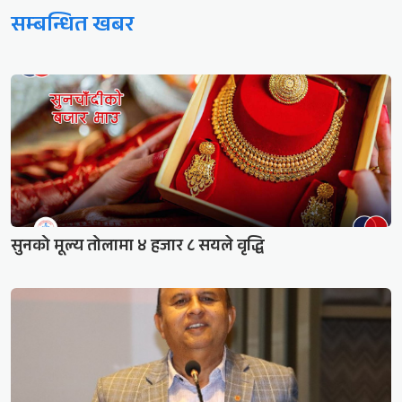
सम्बन्धित खबर
सुनको मूल्य तोलामा ४ हजार ८ सयले वृद्धि