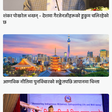
शंकर पोखरेल भन्छन् – देशमा गैरजेनजीहरूको हुकुम चलिरहेको
छ
आणविक नीतिमा पुनर्विचारको सङ्केतपछि जापानमा चिन्ता