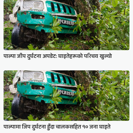
पाल्पा जीप दुर्घटना अपडेट: घाइतेहरूको परिचय खुल्यो
पाल्पामा जिप दुर्घटना हुँदा चालकसहित १० जना घाइते