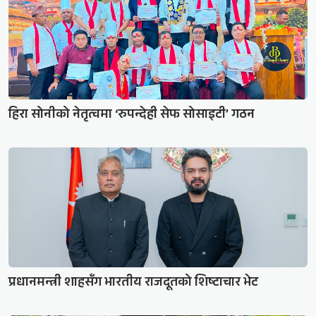
हिरा सोनीको नेतृत्वमा ‘रुपन्देही सेफ सोसाइटी’ गठन
प्रधानमन्त्री शाहसँग भारतीय राजदूतको शिष्टाचार भेट