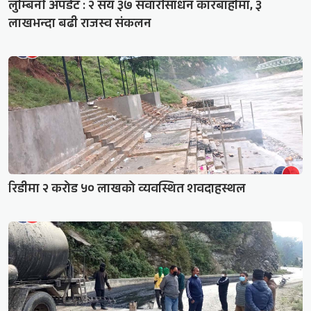
लुम्बिनी अपडेट : २ सय ३७ सवारीसाधन कारबाहीमा, ३
लाखभन्दा बढी राजस्व संकलन
रिडीमा २ करोड ५० लाखको व्यवस्थित शवदाहस्थल