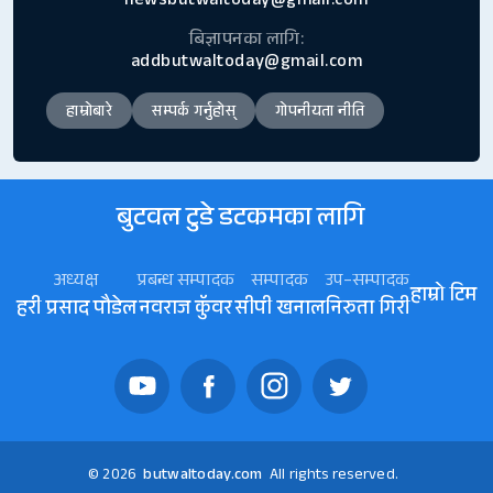
newsbutwaltoday@gmail.com
बिज्ञापनका लागि:
addbutwaltoday@gmail.com
हाम्रोबारे
सम्पर्क गर्नुहोस्
गोपनीयता नीति
बुटवल टुडे डटकमका लागि
अध्यक्ष
प्रबन्ध सम्पादक
सम्पादक
उप–सम्पादक
हाम्रो टिम
हरी प्रसाद पौडेल
नवराज कॅुवर
सीपी खनाल
निरुता गिरी
© 2026
butwaltoday.com
All rights reserved.