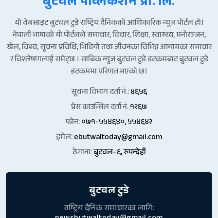
बुटवल पव्लिकेशन प्रा. लि.
यो वेबसाइट बुटवल टुडे राष्ट्रिय दैनिकको आधिकारिक न्युज पोर्टल हो।
नेपाली भाषाको यो पोर्टलले समाचार, विचार, शिक्षा, स्वास्थ्य, मनोरञ्जन,
खेल, विश्व, सूचना प्रविधि, भिडियो तथा जीवनका विभिन्न आयामका समाचार
र विश्लेषणलाई समेट्छ । साबिक न्युज बुटवल टुडे डटकमबाट बुटवल टुडे
डटकममा परिणत भएको छ।
सूचना विभाग दर्ता नं.:
४६५६
प्रेस काउन्सिल दर्ता नं.
१२६७
फोन:
०७१-५५४६४०, ५५४६४२
इमेल:
ebutwaltoday@gmail.com
ठेगाना:
बुटवल–६, रुपन्देही
बुटवल टुडे
राष्ट्रिय दैनिक समाचारका लागि: