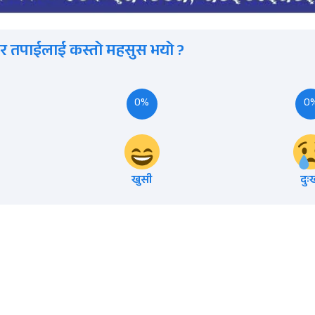
र तपाईलाई कस्तो महसुस भयो ?
0%
0
खुसी
दुः