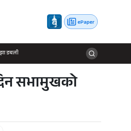
ePaper
झा डबली
दिन सभामुखको