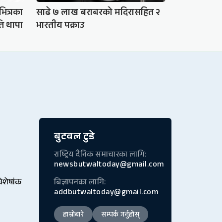
भित्रका
साढे ७ लाख बराबरको मदिरासहित २
ति थापा
भारतीय पक्राउ
बुटवल टुडे
राष्ट्रिय दैनिक समाचारका लागि:
newsbutwaltoday@gmail.com
विशेषांक
बिज्ञापनका लागि:
addbutwaltoday@gmail.com
हाम्रोबारे
सम्पर्क गर्नुहोस्