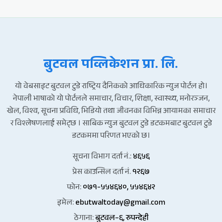
बुटवल पव्लिकेशन प्रा. लि.
यो वेबसाइट बुटवल टुडे राष्ट्रिय दैनिकको आधिकारिक न्युज पोर्टल हो।
नेपाली भाषाको यो पोर्टलले समाचार, विचार, शिक्षा, स्वास्थ्य, मनोरञ्जन,
खेल, विश्व, सूचना प्रविधि, भिडियो तथा जीवनका विभिन्न आयामका समाचार
र विश्लेषणलाई समेट्छ । साबिक न्युज बुटवल टुडे डटकमबाट बुटवल टुडे
डटकममा परिणत भएको छ।
सूचना विभाग दर्ता नं.:
४६५६
प्रेस काउन्सिल दर्ता नं.
१२६७
फोन:
०७१-५५४६४०, ५५४६४२
इमेल:
ebutwaltoday@gmail.com
ठेगाना:
बुटवल–६, रुपन्देही