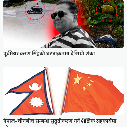
पूर्वमेयर करण सिंहको घटनाक्रममा देखियो शंका
नेपाल–चीनबीच सम्बन्ध सुदृढीकरण गर्न शैक्षिक सहकार्यमा