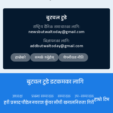
बुटवल टुडे
राष्ट्रिय दैनिक समाचारका लागि:
newsbutwaltoday@gmail.com
बिज्ञापनका लागि:
addbutwaltoday@gmail.com
हाम्रोबारे
सम्पर्क गर्नुहोस्
गोपनीयता नीति
बुटवल टुडे डटकमका लागि
अध्यक्ष
प्रबन्ध सम्पादक
सम्पादक
उप–सम्पादक
हाम्रो टिम
हरी प्रसाद पौडेल
नवराज कॅुवर
सीपी खनाल
निरुता गिरी