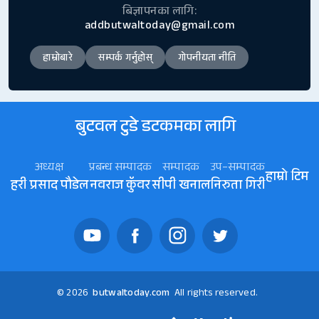
बिज्ञापनका लागि:
addbutwaltoday@gmail.com
हाम्रोबारे
सम्पर्क गर्नुहोस्
गोपनीयता नीति
बुटवल टुडे डटकमका लागि
अध्यक्ष
प्रबन्ध सम्पादक
सम्पादक
उप–सम्पादक
हाम्रो टिम
हरी प्रसाद पौडेल
नवराज कॅुवर
सीपी खनाल
निरुता गिरी
© 2026
butwaltoday.com
All rights reserved.