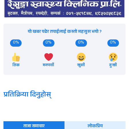
यो खबर पढेर तपाईलाई कस्तो महसुस भयो ?
0%
0%
0%
0%
ठिक
मनपर्यो
खुसी
दुःखी
प्रतिक्रिया दिनुहोस्
ताजा समाचार
लोकप्रिय