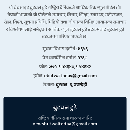
यो वेबसाइट बुटवल टुडे राष्ट्रिय दैनिकको आधिकारिक न्युज पोर्टल हो।
नेपाली भाषाको यो पोर्टलले समाचार, विचार, शिक्षा, स्वास्थ्य, मनोरञ्जन,
खेल, विश्व, सूचना प्रविधि, भिडियो तथा जीवनका विभिन्न आयामका समाचार
र विश्लेषणलाई समेट्छ । साबिक न्युज बुटवल टुडे डटकमबाट बुटवल टुडे
डटकममा परिणत भएको छ।
सूचना विभाग दर्ता नं.:
४६५६
प्रेस काउन्सिल दर्ता नं.
१२६७
फोन:
०७१-५५४६४०, ५५४६४२
इमेल:
ebutwaltoday@gmail.com
ठेगाना:
बुटवल–६, रुपन्देही
बुटवल टुडे
राष्ट्रिय दैनिक समाचारका लागि:
newsbutwaltoday@gmail.com