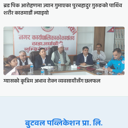
ब्रड पिक आरोहणमा ज्यान गुमाएका पुरबहादुर गुरुङको पार्थिव
शरीर काठमाडौं ल्याइयो
ग्यासको कृत्रिम अभाव रोक्न व्यवसायीसँग छलफल
बुटवल पव्लिकेशन प्रा. लि.