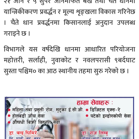
२१ जोन र ५ सुपर जोनमार्फत बर्खे तथा चैते धानमा
यान्त्रिकीकरण प्रवर्द्धन र मूल्य शृङ्खला विकास गरिनेछ
। चैते धान प्रवर्द्धनमा किसानलाई अनुदान उपलब्ध
गराइने छ ।
विभागले यस वर्षदेखि धानमा आधारित परियोजना
महोत्तरी, सर्लाही, नुवाकोट र नवलपरासी ९बर्दघाट
सुस्ता पश्चिम० का आठ स्थानीय तहमा सुरु गरेको छ ।