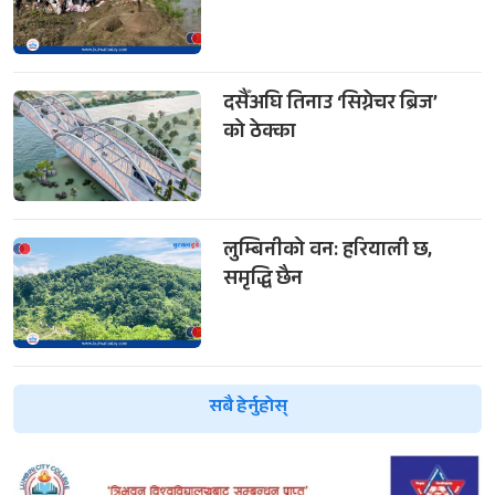
दसैँअघि तिनाउ ‘सिग्नेचर ब्रिज’
को ठेक्का
लुम्बिनीको वन: हरियाली छ,
समृद्धि छैन
सबै हेर्नुहोस्