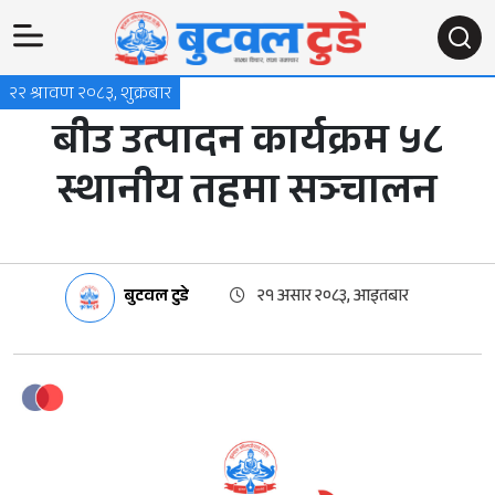
२२ श्रावण २०८३, शुक्रबार
बीउ उत्पादन कार्यक्रम ५८
स्थानीय तहमा सञ्चालन
बुटवल टुडे
२१ असार २०८३, आइतबार