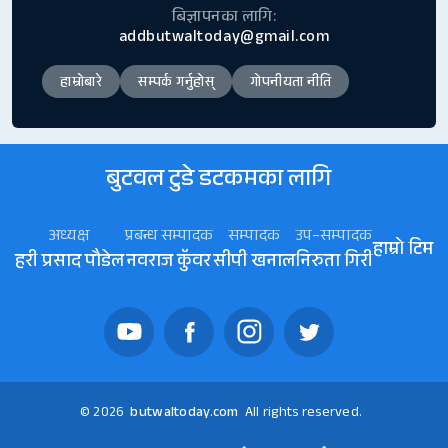
बिज्ञापनका लागि:
addbutwaltoday@gmail.com
हाम्रोबारे
सम्पर्क गर्नुहोस्
गोपनीयता नीति
बुटवल टुडे डटकमका लागि
अध्यक्ष
प्रबन्ध सम्पादक
सम्पादक
उप–सम्पादक
हाम्रो टिम
हरी प्रसाद पौडेल
नवराज कॅुवर
सीपी खनाल
निरुता गिरी
© 2026
butwaltoday.com
All rights reserved.