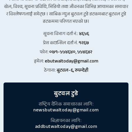
खेल, विश्व, सूचना प्रविधि, भिडियो तथा जीवनका विभिन्न आयामका समाचार
र विश्लेषणलाई समेट्छ । साबिक न्युज बुटवल टुडे डटकमबाट बुटवल टुडे
डटकममा परिणत भएको छ।
सूचना विभाग दर्ता नं.:
४६५६
प्रेस काउन्सिल दर्ता नं.
१२६७
फोन:
०७१-५५४६४०, ५५४६४२
इमेल:
ebutwaltoday@gmail.com
ठेगाना:
बुटवल–६, रुपन्देही
बुटवल टुडे
राष्ट्रिय दैनिक समाचारका लागि:
newsbutwaltoday@gmail.com
बिज्ञापनका लागि:
addbutwaltoday@gmail.com