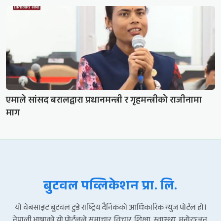
एमाले सांसद बरालद्वारा प्रधानमन्त्री र गृहमन्त्रीको राजीनामा
माग
बुटवल पव्लिकेशन प्रा. लि.
यो वेबसाइट बुटवल टुडे राष्ट्रिय दैनिकको आधिकारिक न्युज पोर्टल हो।
नेपाली भाषाको यो पोर्टलले समाचार, विचार, शिक्षा, स्वास्थ्य, मनोरञ्जन,