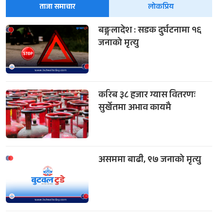
ताजा समाचार
लोकप्रिय
बङ्गलादेश : सडक दुर्घटनामा १६
जनाको मृत्यु
करिब ३८ हजार ग्यास वितरणः
सुर्खेतमा अभाव कायमै
असममा बाढी, ९७ जनाको मृत्यु