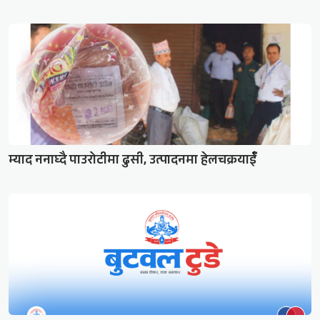
म्याद ननाघ्दै पाउरोटीमा ढुसी, उत्पादनमा हेलचक्रयाईँ