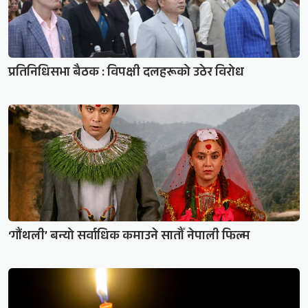
प्रतिनिधिसभा बैठक : विपक्षी दलहरूको उठेर विरोध
‘गौंथली’ बन्यो सर्वाधिक कमाउने सातौँ नेपाली फिल्म