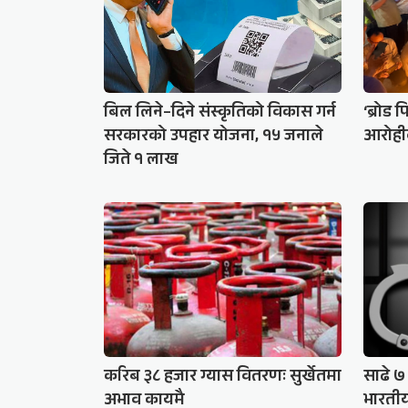
बिल लिने–दिने संस्कृतिको विकास गर्न
‘ब्रोड 
सरकारको उपहार योजना, १५ जनाले
आरोहीक
जिते १ लाख
करिब ३८ हजार ग्यास वितरणः सुर्खेतमा
साढे 
अभाव कायमै
भारतीय