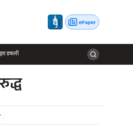
ePaper
झा डबली
ुद्ध
-