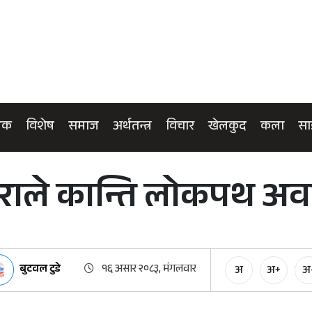
िक
विशेष
समाज
अर्थतन्त्र
विचार
खेलकुद
कला
सा
राले कान्ति लोकपथ अवर
बुटवल टुडे
१६ असार २०८३, मंगलवार
अ
अ+
अ