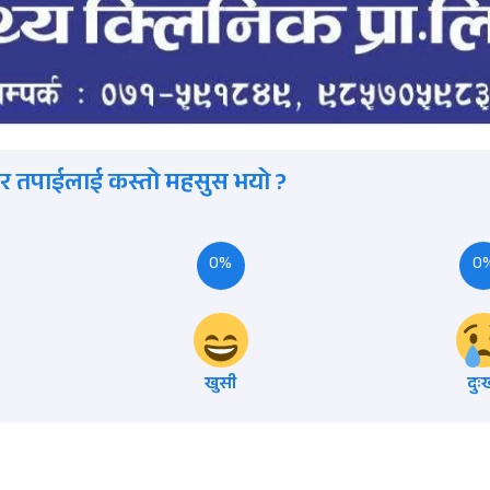
र तपाईलाई कस्तो महसुस भयो ?
0%
0
खुसी
दुः