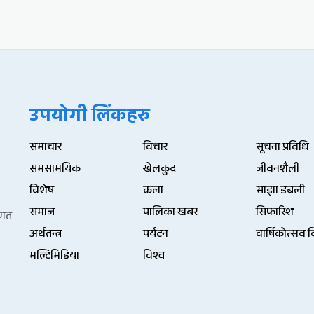
उपयोगी लिंकहरु
समाचार
विचार
सूचना प्रविधि
समसामयिक
खेलकुद
जीवनशैली
विशेष
कला
साझा डबली
समाज
पालिका खबर
सिफारिश
िणत
अर्थतन्त्र
पर्यटन
वार्षिकोत्सव 
मल्टिमिडिया
विश्व