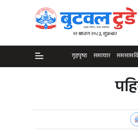
२२ श्रावण २०८३, शुक्रबार
गृहपृष्ठ
समाचार
समसामय
पहि