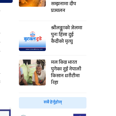
सम्झनामा दीप
प्रज्वलन
त
श्रीलङ्काको जेलमा
ो
पुनः हिंसा दुई
कैदीको मृत्यु
ो
छ
मल किन्न भारत
पुगेका दुई नेपाली
े
किसान धरौटीमा
रिहा
ो
सबै हेर्नुहोस्