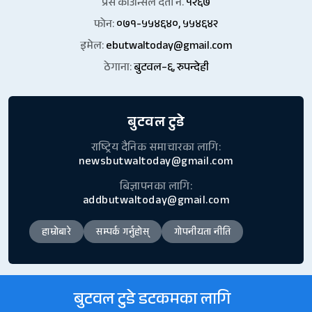
प्रेस काउन्सिल दर्ता नं.
१२६७
फोन:
०७१-५५४६४०, ५५४६४२
इमेल:
ebutwaltoday@gmail.com
ठेगाना:
बुटवल–६, रुपन्देही
बुटवल टुडे
राष्ट्रिय दैनिक समाचारका लागि:
newsbutwaltoday@gmail.com
बिज्ञापनका लागि:
addbutwaltoday@gmail.com
हाम्रोबारे
सम्पर्क गर्नुहोस्
गोपनीयता नीति
बुटवल टुडे डटकमका लागि