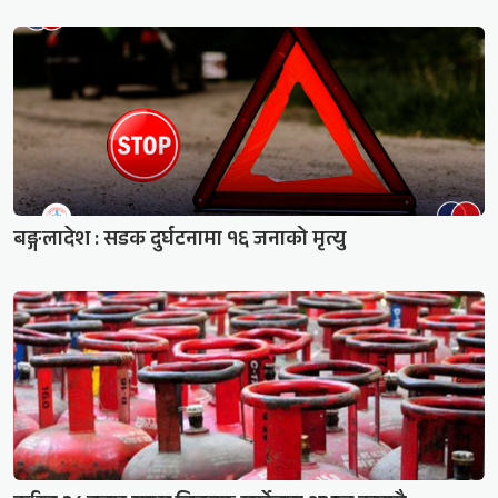
बङ्गलादेश : सडक दुर्घटनामा १६ जनाको मृत्यु