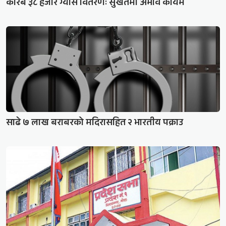
करिब ३८ हजार ग्यास वितरणः सुर्खेतमा अभाव कायमै
साढे ७ लाख बराबरको मदिरासहित २ भारतीय पक्राउ