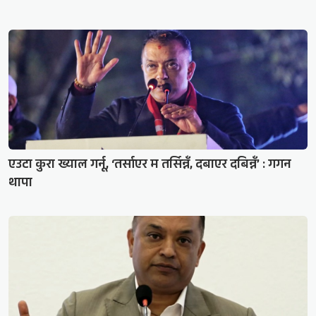
एउटा कुरा ख्याल गर्नू, ‘तर्साएर म तर्सिन्नँ, दबाएर दबिन्नँ’ : गगन
थापा