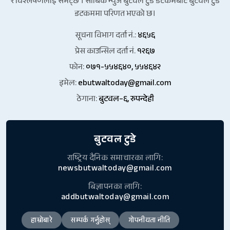
र विश्लेषणलाई समेट्छ । साबिक न्युज बुटवल टुडे डटकमबाट बुटवल टुडे
डटकममा परिणत भएको छ।
सूचना विभाग दर्ता नं.:
४६५६
प्रेस काउन्सिल दर्ता नं.
१२६७
फोन:
०७१-५५४६४०, ५५४६४२
इमेल:
ebutwaltoday@gmail.com
ठेगाना:
बुटवल–६, रुपन्देही
बुटवल टुडे
राष्ट्रिय दैनिक समाचारका लागि:
newsbutwaltoday@gmail.com
बिज्ञापनका लागि:
addbutwaltoday@gmail.com
हाम्रोबारे
सम्पर्क गर्नुहोस्
गोपनीयता नीति