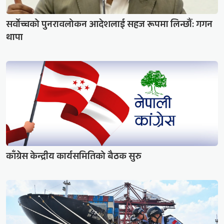
सर्वोच्चको पुनरावलोकन आदेशलाई सहज रूपमा लिन्छौँ: गगन
थापा
काँग्रेस केन्द्रीय कार्यसमितिको बैठक सुरु