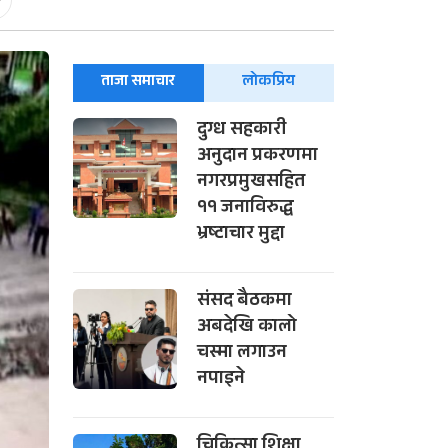
-
ताजा समाचार
लोकप्रिय
दुग्ध सहकारी
अनुदान प्रकरणमा
नगरप्रमुखसहित
११ जनाविरुद्ध
भ्रष्टाचार मुद्दा
संसद बैठकमा
अबदेखि कालो
चस्मा लगाउन
नपाइने
चिकित्सा शिक्षा