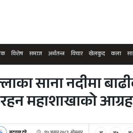
िक
विशेष
समाज
अर्थतन्त्र
विचार
खेलकुद
कला
सा
ल्लाका साना नदीमा बाढ
रहन महाशाखाको आग्रह
बुटवल टुडे
१५ असार २०८३, सोमबार