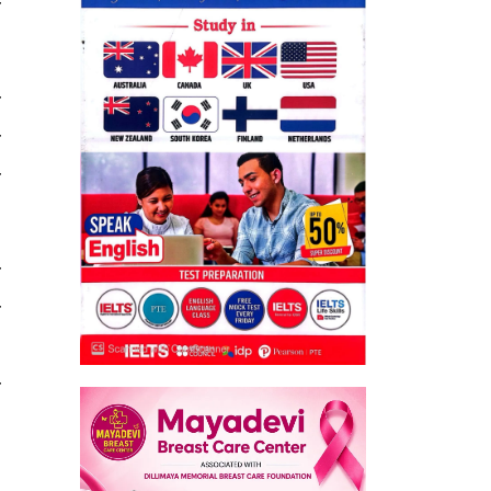
म
स
व
ा
ो
ा
,
ो