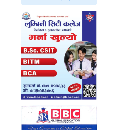
र
म
,
न
,
,