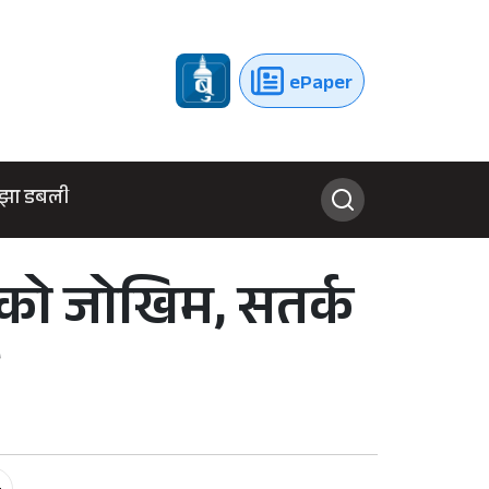
ePaper
झा डबली
ीको जोखिम, सतर्क