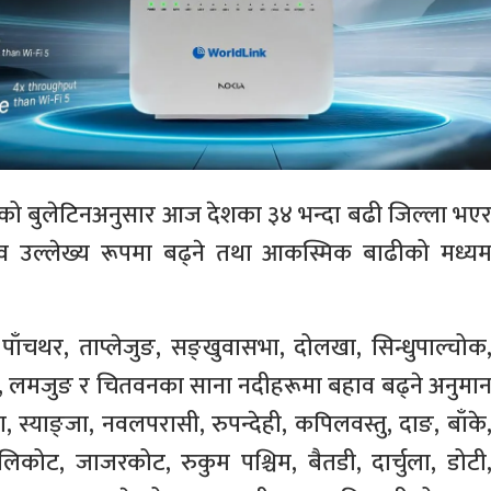
गरेको बुलेटिनअनुसार आज देशका ३४ भन्दा बढी जिल्ला भए
व उल्लेख्य रूपमा बढ्ने तथा आकस्मिक बाढीको मध्य
ँचथर, ताप्लेजुङ, सङ्खुवासभा, दोलखा, सिन्धुपाल्चोक
खा, लमजुङ र चितवनका साना नदीहरूमा बहाव बढ्ने अनुमा
, स्याङ्जा, नवलपरासी, रुपन्देही, कपिलवस्तु, दाङ, बाँके
कालिकोट, जाजरकोट, रुकुम पश्चिम, बैतडी, दार्चुला, डोटी