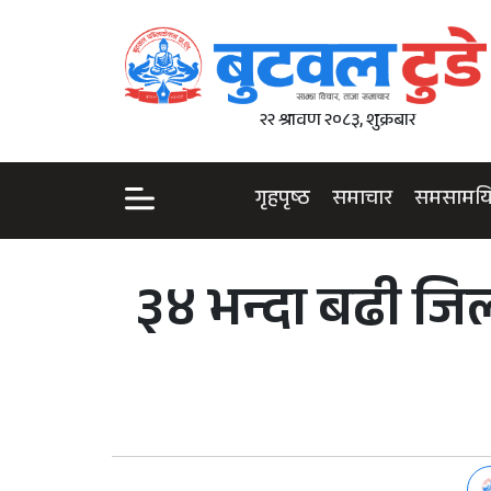
२२ श्रावण २०८३, शुक्रबार
गृहपृष्ठ
समाचार
समसामय
३४ भन्दा बढी जि