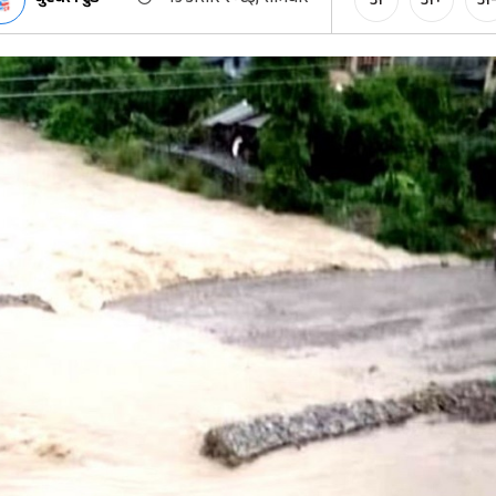
अ
अ+
अ