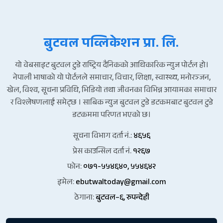
बुटवल पव्लिकेशन प्रा. लि.
यो वेबसाइट बुटवल टुडे राष्ट्रिय दैनिकको आधिकारिक न्युज पोर्टल हो।
नेपाली भाषाको यो पोर्टलले समाचार, विचार, शिक्षा, स्वास्थ्य, मनोरञ्जन,
खेल, विश्व, सूचना प्रविधि, भिडियो तथा जीवनका विभिन्न आयामका समाचार
र विश्लेषणलाई समेट्छ । साबिक न्युज बुटवल टुडे डटकमबाट बुटवल टुडे
डटकममा परिणत भएको छ।
सूचना विभाग दर्ता नं.:
४६५६
प्रेस काउन्सिल दर्ता नं.
१२६७
फोन:
०७१-५५४६४०, ५५४६४२
इमेल:
ebutwaltoday@gmail.com
ठेगाना:
बुटवल–६, रुपन्देही