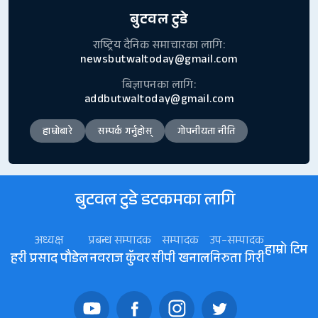
बुटवल टुडे
राष्ट्रिय दैनिक समाचारका लागि:
newsbutwaltoday@gmail.com
बिज्ञापनका लागि:
addbutwaltoday@gmail.com
हाम्रोबारे
सम्पर्क गर्नुहोस्
गोपनीयता नीति
बुटवल टुडे डटकमका लागि
अध्यक्ष
प्रबन्ध सम्पादक
सम्पादक
उप–सम्पादक
हाम्रो टिम
हरी प्रसाद पौडेल
नवराज कॅुवर
सीपी खनाल
निरुता गिरी