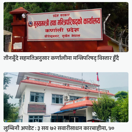
तीनबुँदे सहमतिअनुसार कर्णालीमा मन्त्रिपरिषद् विस्तार हुँदै
लुम्बिनी अपडेट : ३ सय ७२ सवारीसाधन कारबाहीमा, ५०