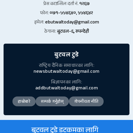
प्रेस काउन्सिल दर्ता नं.
१२६७
फोन:
०७१-५५४६४०, ५५४६४२
इमेल:
ebutwaltoday@gmail.com
ठेगाना:
बुटवल–६, रुपन्देही
बुटवल टुडे
राष्ट्रिय दैनिक समाचारका लागि:
newsbutwaltoday@gmail.com
बिज्ञापनका लागि:
addbutwaltoday@gmail.com
हाम्रोबारे
सम्पर्क गर्नुहोस्
गोपनीयता नीति
बुटवल टुडे डटकमका लागि