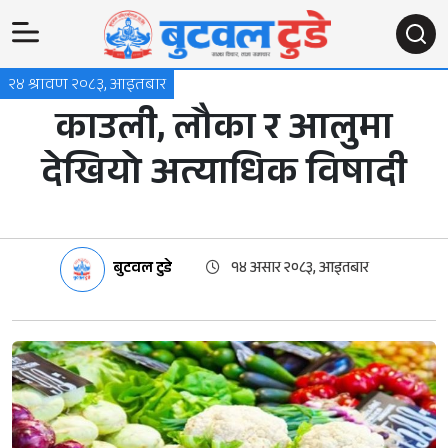
२४ श्रावण २०८३, आइतबार
काउली, लौका र आलुमा
देखियो अत्याधिक विषादी
बुटवल टुडे
१४ असार २०८३, आइतबार