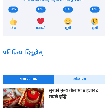
यो खबर पढेर तपाईलाई कस्तो महसुस भयो ?
0%
0%
0%
0%
ठिक
मनपर्यो
खुसी
दुःखी
प्रतिक्रिया दिनुहोस्
ताजा समाचार
लोकप्रिय
सुनको मूल्य तोलामा ४ हजार ८
सयले वृद्धि