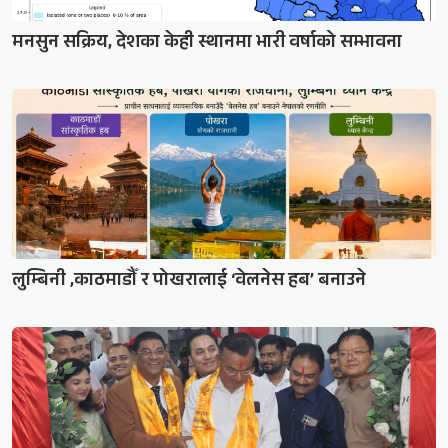
मनसुन सक्रिय, देशका केही स्थानमा भारी वर्षाको सम्भावना
लुम्बिनी ,काठमाडौँ र पोखरालाई ‘वेलनेस हब’ बनाउने