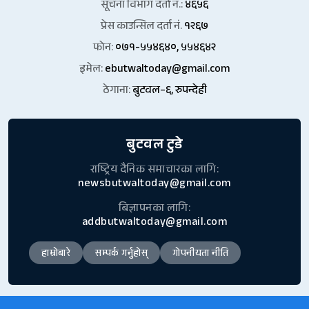
सूचना विभाग दर्ता नं.:
४६५६
प्रेस काउन्सिल दर्ता नं.
१२६७
फोन:
०७१-५५४६४०, ५५४६४२
इमेल:
ebutwaltoday@gmail.com
ठेगाना:
बुटवल–६, रुपन्देही
बुटवल टुडे
राष्ट्रिय दैनिक समाचारका लागि:
newsbutwaltoday@gmail.com
बिज्ञापनका लागि:
addbutwaltoday@gmail.com
हाम्रोबारे
सम्पर्क गर्नुहोस्
गोपनीयता नीति