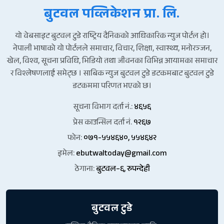
बुटवल पव्लिकेशन प्रा. लि.
यो वेबसाइट बुटवल टुडे राष्ट्रिय दैनिकको आधिकारिक न्युज पोर्टल हो।
नेपाली भाषाको यो पोर्टलले समाचार, विचार, शिक्षा, स्वास्थ्य, मनोरञ्जन,
खेल, विश्व, सूचना प्रविधि, भिडियो तथा जीवनका विभिन्न आयामका समाचार
र विश्लेषणलाई समेट्छ । साबिक न्युज बुटवल टुडे डटकमबाट बुटवल टुडे
डटकममा परिणत भएको छ।
सूचना विभाग दर्ता नं.:
४६५६
प्रेस काउन्सिल दर्ता नं.
१२६७
फोन:
०७१-५५४६४०, ५५४६४२
इमेल:
ebutwaltoday@gmail.com
ठेगाना:
बुटवल–६, रुपन्देही
बुटवल टुडे