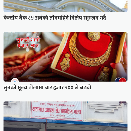
केन्द्रीय बैंक ८५ अर्बको तीनमहिने निक्षेप सङ्कलन गर्दै
सुनको मूल्य तोलामा चार हजार २०० ले बढ्यो