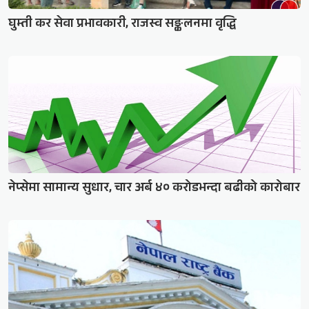
घुम्ती कर सेवा प्रभावकारी, राजस्व सङ्कलनमा वृद्धि
नेप्सेमा सामान्य सुधार, चार अर्ब ४० करोडभन्दा बढीको कारोबार