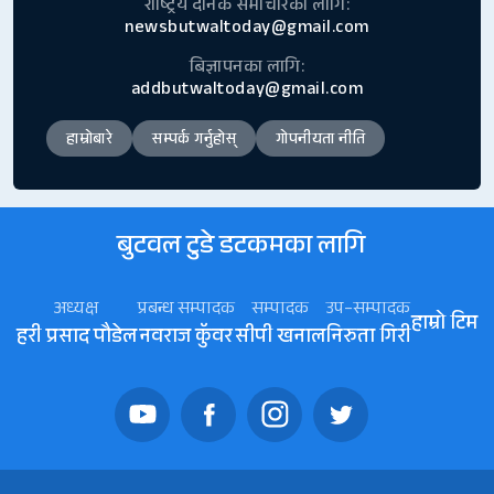
राष्ट्रिय दैनिक समाचारका लागि:
newsbutwaltoday@gmail.com
बिज्ञापनका लागि:
addbutwaltoday@gmail.com
हाम्रोबारे
सम्पर्क गर्नुहोस्
गोपनीयता नीति
बुटवल टुडे डटकमका लागि
अध्यक्ष
प्रबन्ध सम्पादक
सम्पादक
उप–सम्पादक
हाम्रो टिम
हरी प्रसाद पौडेल
नवराज कॅुवर
सीपी खनाल
निरुता गिरी