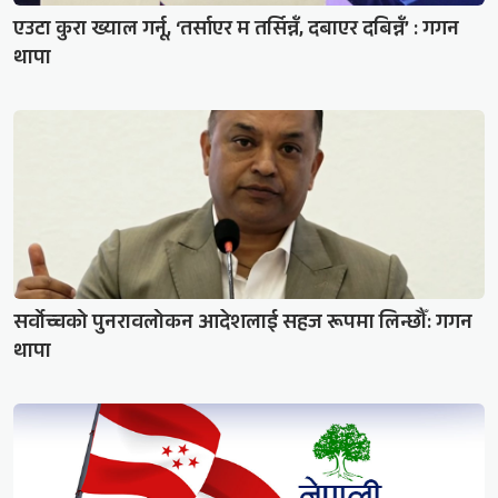
एउटा कुरा ख्याल गर्नू, ‘तर्साएर म तर्सिन्नँ, दबाएर दबिन्नँ’ : गगन
थापा
सर्वोच्चको पुनरावलोकन आदेशलाई सहज रूपमा लिन्छौँ: गगन
थापा