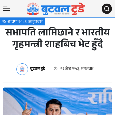
२४ श्रावण २०८३, आइतबार
सभापति लामिछाने र भारतीय
गृहमन्त्री शाहबिच भेट हुँदै
बुटवल टुडे
१९ जेष्ठ २०८३, मंगलवार