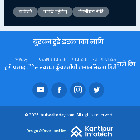
हाम्रोबारे
सम्पर्क गर्नुहोस्
गोपनीयता नीति
बुटवल टुडे डटकमका लागि
अध्यक्ष
प्रबन्ध सम्पादक
सम्पादक
उप–सम्पादक
हाम्रो टिम
हरी प्रसाद पौडेल
नवराज कॅुवर
सीपी खनाल
निरुता गिरी
© 2026
butwaltoday.com
All rights reserved.
Design & Developed By: