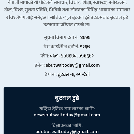
नेपाली भाषाको यो पोर्टलले समाचार, विचार, शिक्षा, स्वास्थ्य, मनोरञ्जन,
खेल, विश्व, सूचना प्रविधि, भिडियो तथा जीवनका विभिन्न आयामका समाचार
र विश्लेषणलाई समेट्छ । साबिक न्युज बुटवल टुडे डटकमबाट बुटवल टुडे
डटकममा परिणत भएको छ।
सूचना विभाग दर्ता नं.:
४६५६
प्रेस काउन्सिल दर्ता नं.
१२६७
फोन:
०७१-५५४६४०, ५५४६४२
इमेल:
ebutwaltoday@gmail.com
ठेगाना:
बुटवल–६, रुपन्देही
बुटवल टुडे
राष्ट्रिय दैनिक समाचारका लागि:
newsbutwaltoday@gmail.com
बिज्ञापनका लागि:
addbutwaltoday@gmail.com