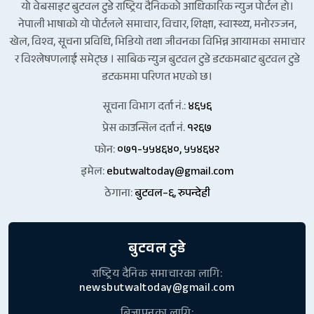
यो वेबसाइट बुटवल टुडे राष्ट्रिय दैनिकको आधिकारिक न्युज पोर्टल हो।
नेपाली भाषाको यो पोर्टलले समाचार, विचार, शिक्षा, स्वास्थ्य, मनोरञ्जन,
खेल, विश्व, सूचना प्रविधि, भिडियो तथा जीवनका विभिन्न आयामका समाचार
र विश्लेषणलाई समेट्छ । साबिक न्युज बुटवल टुडे डटकमबाट बुटवल टुडे
डटकममा परिणत भएको छ।
सूचना विभाग दर्ता नं.:
४६५६
प्रेस काउन्सिल दर्ता नं.
१२६७
फोन:
०७१-५५४६४०, ५५४६४२
इमेल:
ebutwaltoday@gmail.com
ठेगाना:
बुटवल–६, रुपन्देही
बुटवल टुडे
राष्ट्रिय दैनिक समाचारका लागि:
newsbutwaltoday@gmail.com