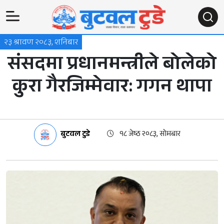
२३ श्रावण २०८३, शनिबार
संसदमा प्रधानमन्त्रीले बोलेको
कुरा गैरजिम्मेवार: गगन थापा
बुटवल टुडे
१८ जेष्ठ २०८३, सोमबार