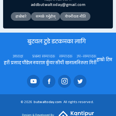
बिज्ञापनका लागि:
addbutwaltoday@gmail.com
हाम्रोबारे
सम्पर्क गर्नुहोस्
गोपनीयता नीति
बुटवल टुडे डटकमका लागि
अध्यक्ष
प्रबन्ध सम्पादक
सम्पादक
उप–सम्पादक
हाम्रो टिम
हरी प्रसाद पौडेल
नवराज कॅुवर
सीपी खनाल
निरुता गिरी
© 2026
butwaltoday.com
All rights reserved.
Design & Developed By: