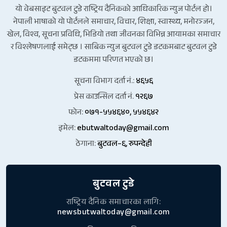
यो वेबसाइट बुटवल टुडे राष्ट्रिय दैनिकको आधिकारिक न्युज पोर्टल हो।
नेपाली भाषाको यो पोर्टलले समाचार, विचार, शिक्षा, स्वास्थ्य, मनोरञ्जन,
खेल, विश्व, सूचना प्रविधि, भिडियो तथा जीवनका विभिन्न आयामका समाचार
र विश्लेषणलाई समेट्छ । साबिक न्युज बुटवल टुडे डटकमबाट बुटवल टुडे
डटकममा परिणत भएको छ।
सूचना विभाग दर्ता नं.:
४६५६
प्रेस काउन्सिल दर्ता नं.
१२६७
फोन:
०७१-५५४६४०, ५५४६४२
इमेल:
ebutwaltoday@gmail.com
ठेगाना:
बुटवल–६, रुपन्देही
बुटवल टुडे
राष्ट्रिय दैनिक समाचारका लागि:
newsbutwaltoday@gmail.com