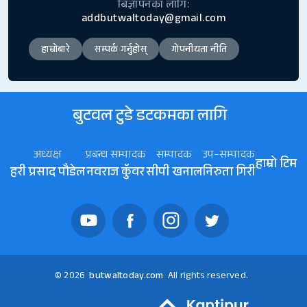
बिज्ञापनका लागि:
addbutwaltoday@gmail.com
हाम्रोबारे
सम्पर्क गर्नुहोस्
गोपनीयता नीति
बुटवल टुडे डटकमका लागि
अध्यक्ष
प्रबन्ध सम्पादक
सम्पादक
उप–सम्पादक
हाम्रो टिम
हरी प्रसाद पौडेल
नवराज कॅुवर
सीपी खनाल
निरुता गिरी
© 2026
butwaltoday.com
All rights reserved.