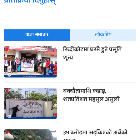
प्रतिक्रिया दिनुहोस्
ताजा समाचार
लोकप्रिय
रिब्दीकोटमा घरमै हुने प्रसूति
शून्य
बक्यौतामाथि कडाइ,
शतप्रतिशत महसुल असुली
३५ करोडमा अड्किएको अर्बको