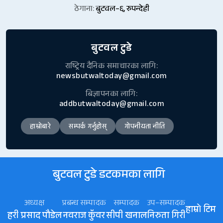
ठेगाना:
बुटवल–६, रुपन्देही
बुटवल टुडे
राष्ट्रिय दैनिक समाचारका लागि:
newsbutwaltoday@gmail.com
बिज्ञापनका लागि:
addbutwaltoday@gmail.com
हाम्रोबारे
सम्पर्क गर्नुहोस्
गोपनीयता नीति
बुटवल टुडे डटकमका लागि
अध्यक्ष
प्रबन्ध सम्पादक
सम्पादक
उप–सम्पादक
हाम्रो टिम
हरी प्रसाद पौडेल
नवराज कॅुवर
सीपी खनाल
निरुता गिरी