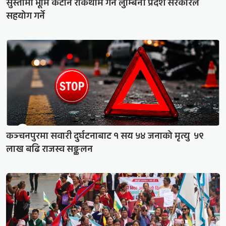
सुस्तामा भूमि कटान रोकथाम गर्न लुम्बिनी प्रदेश सरकारले
सहयोग गर्ने
कञ्चनपुरमा सवारी दुर्घटनाबाट १ सय ५४ जनाको मृत्यु ५९
लाख बढि राजस्व सङ्कलन