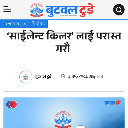
२१ श्रावण २०८३, बिहीबार
‘साईलेन्ट किलर’ लाई परास्त
गरौँ
बुटवल टुडे
३ जेष्ठ २०८३, आइतबार