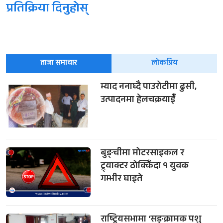
प्रतिक्रिया दिनुहोस्
ताजा समाचार
लोकप्रिय
म्याद ननाघ्दै पाउरोटीमा ढुसी,
उत्पादनमा हेलचक्रयाईँ
बुङ्चीमा मोटरसाइकल र
ट्र्याक्टर ठोक्किँदा १ युवक
गम्भीर घाइते
राष्ट्रियसभामा ‘सङ्क्रामक पशु