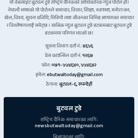
यो वेबसाइट बुटवल टुडे राष्ट्रिय दैनिकको आधिकारिक न्युज पोर्टल हो।
नेपाली भाषाको यो पोर्टलले समाचार, विचार, शिक्षा, स्वास्थ्य, मनोरञ्जन,
खेल, विश्व, सूचना प्रविधि, भिडियो तथा जीवनका विभिन्न आयामका समाचार
र विश्लेषणलाई समेट्छ । साबिक न्युज बुटवल टुडे डटकमबाट बुटवल टुडे
डटकममा परिणत भएको छ।
सूचना विभाग दर्ता नं.:
४६५६
प्रेस काउन्सिल दर्ता नं.
१२६७
फोन:
०७१-५५४६४०, ५५४६४२
इमेल:
ebutwaltoday@gmail.com
ठेगाना:
बुटवल–६, रुपन्देही
बुटवल टुडे
राष्ट्रिय दैनिक समाचारका लागि:
newsbutwaltoday@gmail.com
बिज्ञापनका लागि: