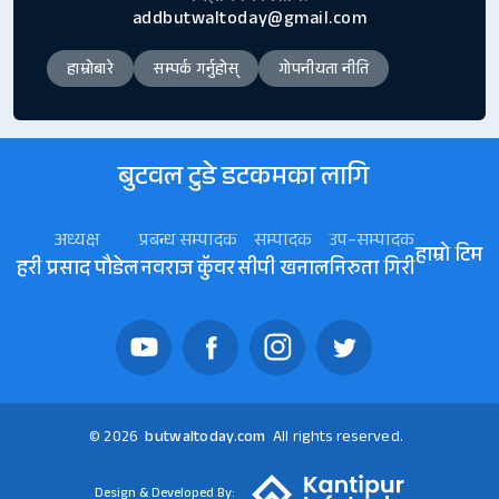
addbutwaltoday@gmail.com
हाम्रोबारे
सम्पर्क गर्नुहोस्
गोपनीयता नीति
बुटवल टुडे डटकमका लागि
अध्यक्ष
प्रबन्ध सम्पादक
सम्पादक
उप–सम्पादक
हाम्रो टिम
हरी प्रसाद पौडेल
नवराज कॅुवर
सीपी खनाल
निरुता गिरी
© 2026
butwaltoday.com
All rights reserved.
Design & Developed By: