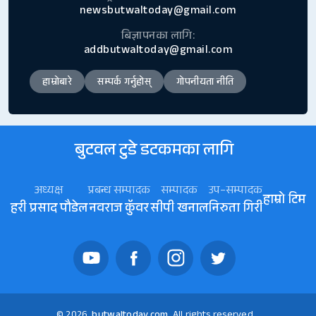
newsbutwaltoday@gmail.com
बिज्ञापनका लागि:
addbutwaltoday@gmail.com
हाम्रोबारे
सम्पर्क गर्नुहोस्
गोपनीयता नीति
बुटवल टुडे डटकमका लागि
अध्यक्ष
प्रबन्ध सम्पादक
सम्पादक
उप–सम्पादक
हाम्रो टिम
हरी प्रसाद पौडेल
नवराज कॅुवर
सीपी खनाल
निरुता गिरी
© 2026
butwaltoday.com
All rights reserved.