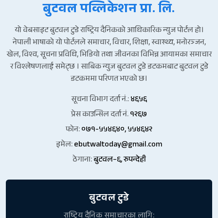
बुटवल पव्लिकेशन प्रा. लि.
यो वेबसाइट बुटवल टुडे राष्ट्रिय दैनिकको आधिकारिक न्युज पोर्टल हो।
नेपाली भाषाको यो पोर्टलले समाचार, विचार, शिक्षा, स्वास्थ्य, मनोरञ्जन,
खेल, विश्व, सूचना प्रविधि, भिडियो तथा जीवनका विभिन्न आयामका समाचार
र विश्लेषणलाई समेट्छ । साबिक न्युज बुटवल टुडे डटकमबाट बुटवल टुडे
डटकममा परिणत भएको छ।
सूचना विभाग दर्ता नं.:
४६५६
प्रेस काउन्सिल दर्ता नं.
१२६७
फोन:
०७१-५५४६४०, ५५४६४२
इमेल:
ebutwaltoday@gmail.com
ठेगाना:
बुटवल–६, रुपन्देही
बुटवल टुडे
राष्ट्रिय दैनिक समाचारका लागि: