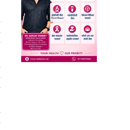
े
त
ा
ा
र
ा
त
ो