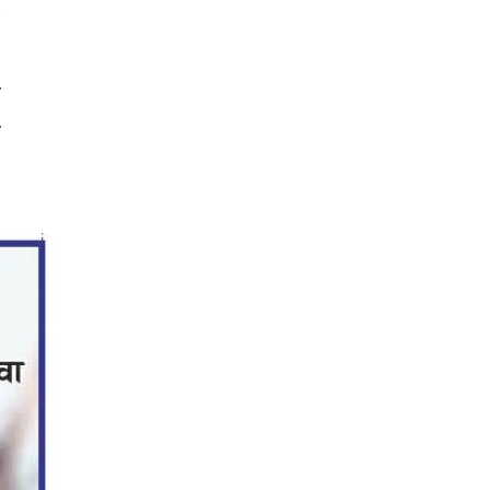
ै
ो
ि