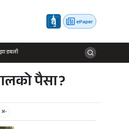
ePaper
झा डबली
ालको पैसा ?
अ-