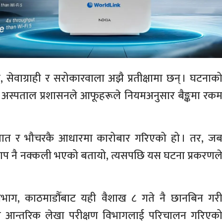
, सेवाग्राही र सरोकारवाला अझै प्रतीक्षामा छन् । घटनाक
अस्पताल प्रशासनले आफूहरूले नियमअनुसार बैङ्कमा रक
जात र भौचरकै आधारमा कारोबार गरिएको हो । तर, ज
ो छाप नै नक्कली भएको बतायो, त्यसपछि यस घटना प्रकरणल
 विभाग, काठमाडौँबाट यही वैशाख ८ गते नै छानबिन गर
षण तथा आन्तरिक लेखा परीक्षण विभागलाई परिचालन गरिएक