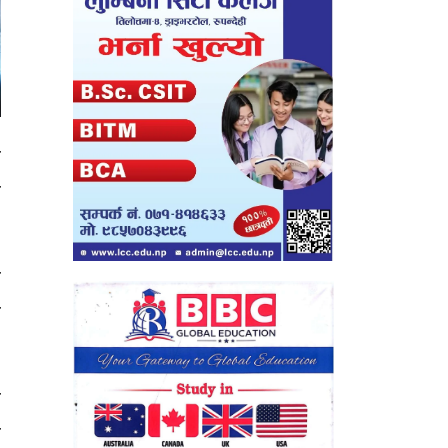
ो
म
ब
े
ी
ो