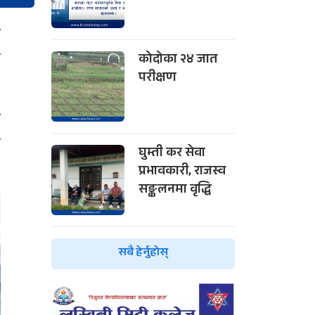
ो
त
कोदोका २४ जात
परीक्षण
े
म
घुम्ती कर सेवा
प्रभावकारी, राजस्व
सङ्कलनमा वृद्धि
सबै हेर्नुहोस्