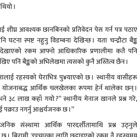
थियो ।
ाई शीघ्र आवश्यक छानबिनको प्रतिवेदन पेस गर्न पत्र पठा
टना स्पष्ट नहुनु विडम्बना देखिन्छ । यता चन्द्रौटा बैङ्
े देखाएको रकम आफ्नो आधिकारिक प्रणालीमा कतै पन
िए पनि बैङ्कको अभिलेखमा त्यसको कुनै अस्तित्व छैन ।
ालाई रहस्यको घेराभित्र पु¥याएको छ । स्थानीय वासीहर
ई योजनाबद्ध आर्थिक चलखेलका रूपमा हेर्न थालेका छन् 
भने ३८ लाख कहाँ गयो ?” स्थानीय मेनाज खानले प्रश्न गरे
पक्राउ नगर्नु आश्चर्यजनक छ ।”
निक संस्थामा आर्थिक पारदर्शीतामाथि प्रश्न उठ्नुल
ो छ । बिरामी उपचारका लागि छुट्टाइएको रकम नै रहस्यम