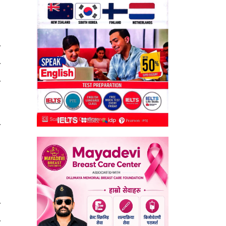
ए
क
ि
ू
।
,
े
य