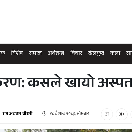
िक
विशेष
समाज
अर्थतन्त्र
विचार
खेलकुद
कला
सा
करण: कसले खायो अस्पत
राम अवतार चौधरी
२८ बैशाख २०८३, सोमबार
अ
अ+