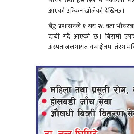
भौचर तथा हस्ताक्षर नै नक्कली भए
आएको उम्किन खोजेको देखिन्छ ।
बैङ्क प्रशासनले १ सय २८ वटा भौच
दाबी गर्दै आएको छ । बिरामी उ
अस्पताललगायत यस क्षेत्रमा तंरग मच