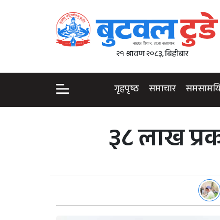
२१ श्रावण २०८३, बिहीबार
गृहपृष्ठ
समाचार
समसामय
३८ लाख प्र