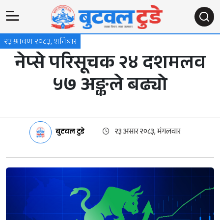
२३ श्रावण २०८३, शनिबार
नेप्से परिसूचक २४ दशमलव
५७ अङ्कले बढ्यो
बुटवल टुडे
२३ असार २०८३, मंगलवार