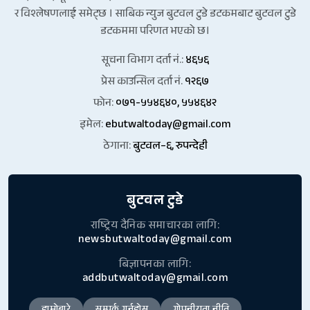
र विश्लेषणलाई समेट्छ । साबिक न्युज बुटवल टुडे डटकमबाट बुटवल टुडे
डटकममा परिणत भएको छ।
सूचना विभाग दर्ता नं.:
४६५६
प्रेस काउन्सिल दर्ता नं.
१२६७
फोन:
०७१-५५४६४०, ५५४६४२
इमेल:
ebutwaltoday@gmail.com
ठेगाना:
बुटवल–६, रुपन्देही
बुटवल टुडे
राष्ट्रिय दैनिक समाचारका लागि:
newsbutwaltoday@gmail.com
बिज्ञापनका लागि:
addbutwaltoday@gmail.com