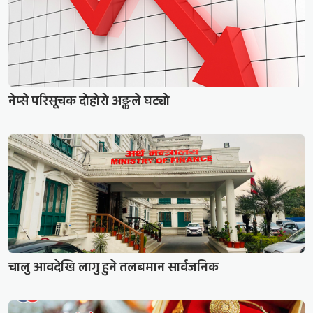
नेप्से परिसूचक दोहोरो अङ्कले घट्यो
चालु आवदेखि लागु हुने तलबमान सार्वजनिक