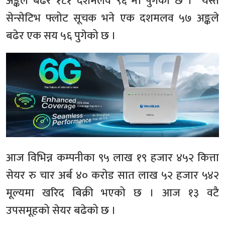
अङ्कले बढेर १८१ दशमलव ९६ मा पुगेको छ । यस्तै
सेन्सेटिभ फ्लोट सूचक भने एक दशमलव ५७ अङ्कले
बढेर एक सय ५६ पुगेको छ ।
आज विभिन्न कम्पनीका ९५ लाख १९ हजार ४५२ कित्ता
सेयर रु चार अर्ब ४० करोड सात लाख ५२ हजार ५४२
मूल्यमा खरिद बिक्री भएको छ । आज १३ वटै
उपसमूहको सेयर बढेको छ ।