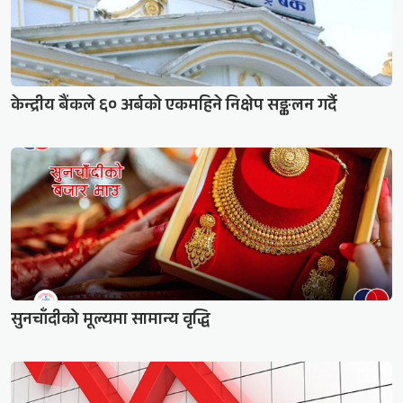
केन्द्रीय बैंकले ६० अर्बको एकमहिने निक्षेप सङ्कलन गर्दै
सुनचाँदीको मूल्यमा सामान्य वृद्धि