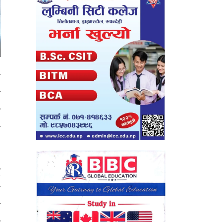
य
े
ह
ा
द
य
त