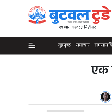
२१ श्रावण २०८३, बिहीबार
गृहपृष्ठ
समाचार
समसामय
एक 