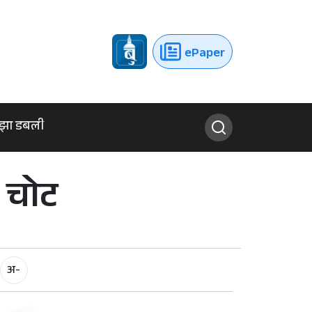
ePaper
झा डबली
 चोट
अ-