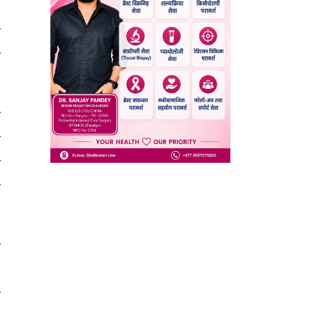
स
ो
य
ः
र
क
े
।
ा