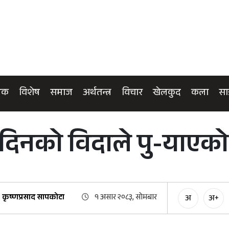
िक
विशेष
समाज
अर्थतन्त्र
विचार
खेलकुद
कला
सा
दिनको विदाले पु-याएको
कृष्णप्रसाद सापकोटा
१ असार २०८३, सोमबार
अ
अ+