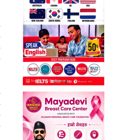
ि
ै
ा
ै
ी
द
ि
ो
र