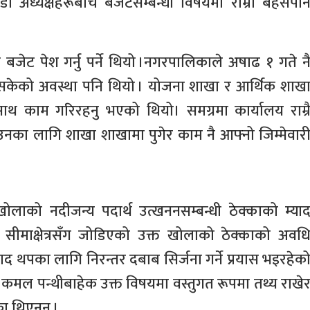
अध्यक्षहरूबीच बजेटसम्बन्धी विषयमा राम्रो बहसपन
जेट पेश गर्नु पर्ने थियो ।नगरपालिकाले अषाढ १ गते न
िसकेको अवस्था पनि थियो । योजना शाखा र आर्थिक शाख
ाथ काम गरिरहनु भएको थियो। समग्रमा कार्यालय राम्र
का लागि शाखा शाखामा पुगेर काम नै आफ्नो जिम्मेवार
ी खोलाको नदीजन्य पदार्थ उत्खननसम्बन्धी ठेक्काको म्या
सीमाक्षेत्रसँग जोडिएको उक्त खोलाको ठेक्काको अवध
 थपका लागि निरन्तर दबाब सिर्जना गर्ने प्रयास भइरहेक
ी कमल पन्थीबाहेक उक्त विषयमा वस्तुगत रूपमा तथ्य राखे
िएका थिएनन ।