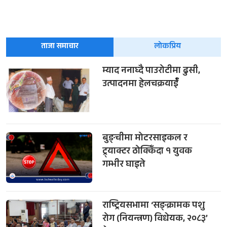
ताजा समाचार
लोकप्रिय
म्याद ननाघ्दै पाउरोटीमा ढुसी,
उत्पादनमा हेलचक्रयाईँ
बुङ्चीमा मोटरसाइकल र
ट्र्याक्टर ठोक्किँदा १ युवक
गम्भीर घाइते
राष्ट्रियसभामा ‘सङ्क्रामक पशु
रोग (नियन्त्रण) विधेयक, २०८३’