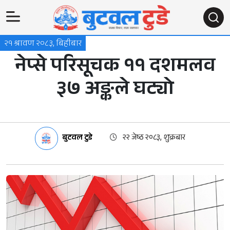
२१ श्रावण २०८३, बिहीबार
नेप्से परिसूचक ११ दशमलव
३७ अङ्कले घट्यो
बुटवल टुडे
२२ जेष्ठ २०८३, शुक्रबार