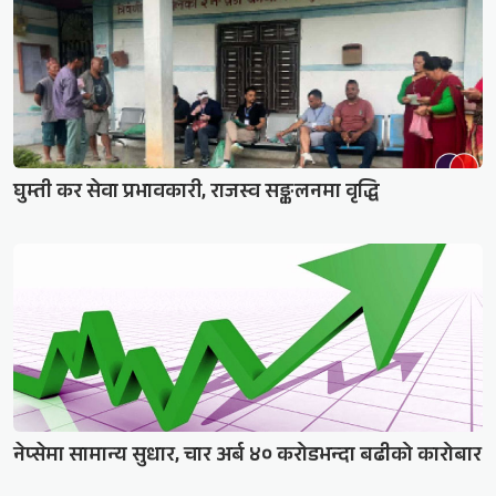
घुम्ती कर सेवा प्रभावकारी, राजस्व सङ्कलनमा वृद्धि
नेप्सेमा सामान्य सुधार, चार अर्ब ४० करोडभन्दा बढीको कारोबार