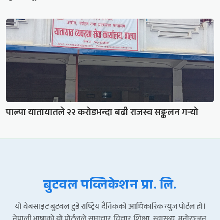
पाल्पा यातायातले २२ करोडभन्दा बढी राजस्व सङ्कलन गर्‍यो
बुटवल पव्लिकेशन प्रा. लि.
यो वेबसाइट बुटवल टुडे राष्ट्रिय दैनिकको आधिकारिक न्युज पोर्टल हो।
नेपाली भाषाको यो पोर्टलले समाचार, विचार, शिक्षा, स्वास्थ्य, मनोरञ्जन,