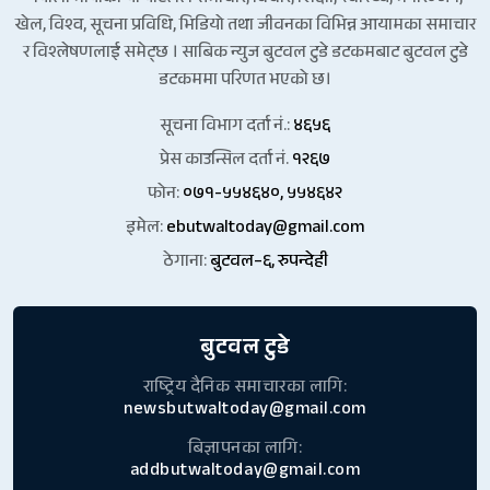
खेल, विश्व, सूचना प्रविधि, भिडियो तथा जीवनका विभिन्न आयामका समाचार
र विश्लेषणलाई समेट्छ । साबिक न्युज बुटवल टुडे डटकमबाट बुटवल टुडे
डटकममा परिणत भएको छ।
सूचना विभाग दर्ता नं.:
४६५६
प्रेस काउन्सिल दर्ता नं.
१२६७
फोन:
०७१-५५४६४०, ५५४६४२
इमेल:
ebutwaltoday@gmail.com
ठेगाना:
बुटवल–६, रुपन्देही
बुटवल टुडे
राष्ट्रिय दैनिक समाचारका लागि:
newsbutwaltoday@gmail.com
बिज्ञापनका लागि:
addbutwaltoday@gmail.com